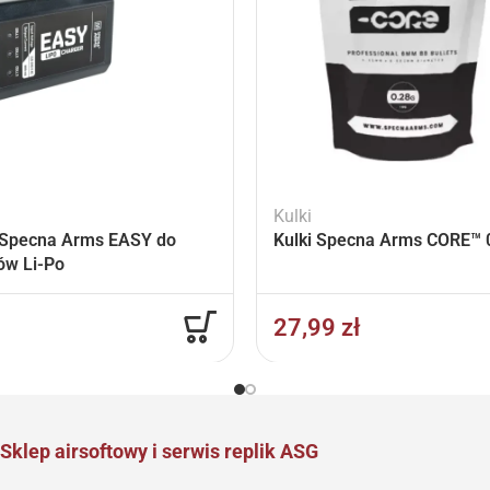
Kulki
Specna Arms EASY do
Kulki Specna Arms CORE™ 0
ów Li-Po
27,99
zł
Sklep airsoftowy i serwis replik ASG