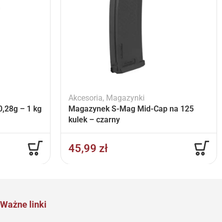
Akcesoria
,
Magazynki
,28g – 1 kg
Magazynek S-Mag Mid-Cap na 125
kulek – czarny
45,99
zł
Ważne linki