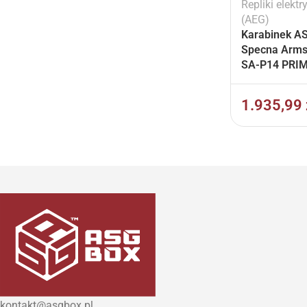
Repliki elektr
(AEG)
Karabinek A
Specna Arm
SA-P14 PRI
BLDC™ Aster 
Czarny
1.935,99
kontakt@asgbox.pl