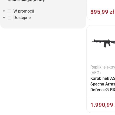
BLDC™ HAL 
Czarny
895,99
zł
W promocji
Dostępne
Repliki elektr
(AEG)
Karabinek A
Specna Arms
Defense® RIS
12.5” SA-P2
Prime™ BLDC
1.990,99
II ETU Czarn