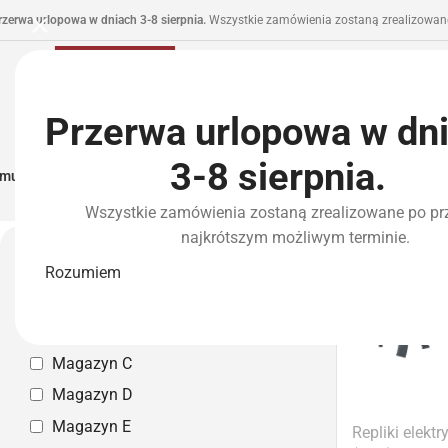
rzerwa urlopowa w dniach 3-8 sierpnia.
Wszystkie zamówienia zostaną zrealizowane
Przerwa urlopowa w dn
3-8 sierpnia.
municja I Zasilanie
Repliki
Części I Tuning
HPA
Wyposażenie Taktyczne
P
Wszystkie zamówienia zostaną zrealizowane po pr
Strona główna
»
Repliki elektryczne (AEG)
najkrótszym możliwym terminie.
Repliki 
Magazyn własny
Rozumiem
Magazyn A
Magazyn B
Magazyn C
Magazyn D
Magazyn E
Repliki elektr