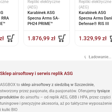
yczne
Repliki elektryczne
Repliki elektryczne
(AEG)
(AEG)
SG
Karabinek ASG
Karabinek ASG
s RRA
Specna Arms SA-
Specna Arms Dani
ME™
PH24 PRIME™
Defense® RIS III
II ETU
BLDC™ Aster II ETU
12.5” SA-E28 EDG
Oliwkowy
HAL 2™ ETU Gen. 
zł
1.876,99
zł
1.329,99
zł
Chaos Bronze
Ładowanie...
Sklep airsoftowy i serwis replik ASG
ASGBOX to
sklep airsoftowy z siedzibą w Szczecinie
,
stworzony przez pasjonate, dla pasjonatów. Oferujemy
tysiące
produktów
do airsoftu – od replik AEG, GBB i HPA, przez części
tuningowe i precyzyjne akcesoria, aż po taktyczne wyposażenie
i kulki BIO