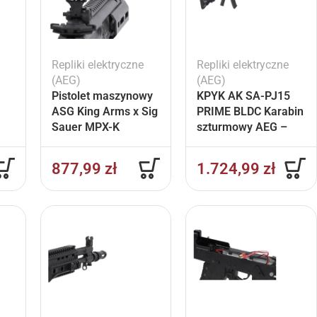
Repliki elektryczne
Repliki elektryczne
(AEG)
(AEG)
Pistolet maszynowy
KPYK AK SA-PJ15
ASG King Arms x Sig
PRIME BLDC Karabin
Sauer MPX-K
szturmowy AEG –
U
Sportline Czarny
Czarny
877,99
zł
1.724,99
zł