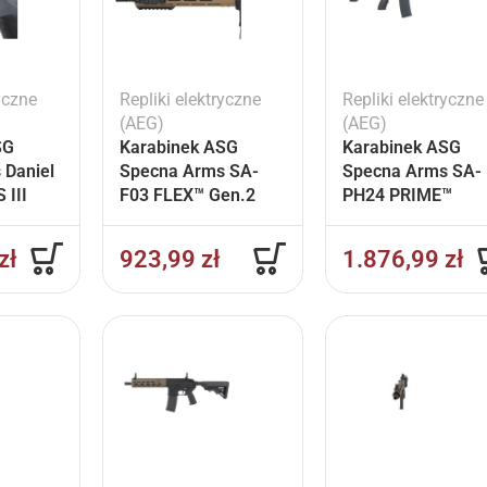
yczne
Repliki elektryczne
Repliki elektryczne
(AEG)
(AEG)
SG
Karabinek ASG
Karabinek ASG
 Daniel
Specna Arms SA-
Specna Arms SA-
 III
F03 FLEX™ Gen.2
PH24 PRIME™
8
BLDC™ HAL ETU™
BLDC™ Aster II ET
™ Aster
Half-Tan
Czarny
zł
923,99
zł
1.876,99
zł
 Bronze