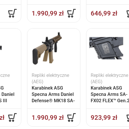
ETU™
P19 Prime™ BLDC™
SE™ Half-Tan
Aster II ETU Czarny
1.990,99
zł
646,99
zł
yczne
Repliki elektryczne
Repliki elektryczne
(AEG)
(AEG)
SG
Karabinek ASG
Karabinek ASG
 Daniel
Specna Arms Daniel
Specna Arms SA-
 III
Defense® MK18 SA-
FX02 FLEX™ Gen.
8
P19 Prime™ BLDC™
BLDC™ HAL ETU™
™ Aster
Aster II ETU Chaos
Czarny
zł
1.990,99
zł
923,99
zł
y
Bronze