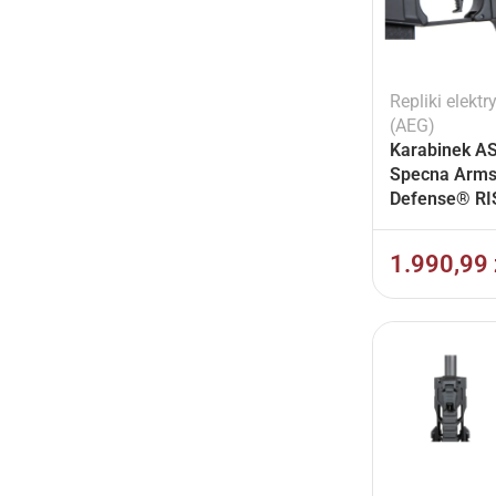
Repliki elektr
(AEG)
Karabinek A
Specna Arms
Defense® RIS
12.5” SA-P2
Prime™ BLDC
1.990,99
II ETU Chaos