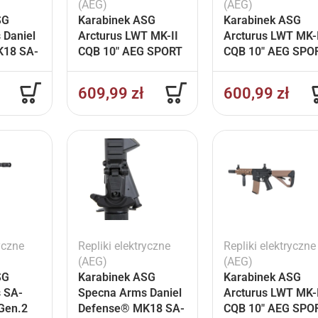
(AEG)
(AEG)
SG
Karabinek ASG
Karabinek ASG
 Daniel
Arcturus LWT MK-II
Arcturus LWT MK-
K18 SA-
CQB 10″ AEG SPORT
CQB 10″ AEG SPO
en.2
SE™ Czarny
SE™ Half-Tan
arny
609,99
zł
600,99
zł
yczne
Repliki elektryczne
Repliki elektryczne
(AEG)
(AEG)
SG
Karabinek ASG
Karabinek ASG
 SA-
Specna Arms Daniel
Arcturus LWT MK-
Gen.2
Defense® MK18 SA-
CQB 10″ AEG SPO