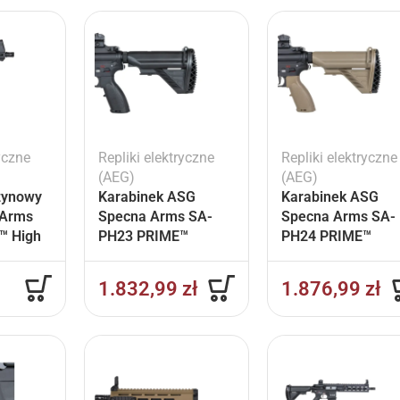
yczne
Repliki elektryczne
Repliki elektryczne
(AEG)
(AEG)
zynowy
Karabinek ASG
Karabinek ASG
 Arms
Specna Arms SA-
Specna Arms SA-
™ High
PH23 PRIME™
PH24 PRIME™
s)
BLDC™ Aster II ETU
BLDC™ Aster II ET
Czarny
Chaos Bronze
1.832,99
zł
1.876,99
zł