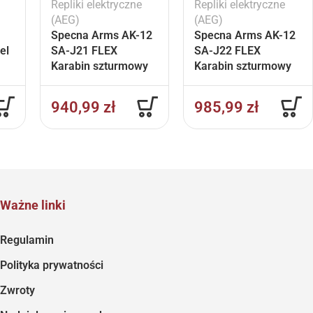
Repliki elektryczne
Repliki elektryczne
(AEG)
(AEG)
Specna Arms AK-12
Specna Arms AK-12
el
SA-J21 FLEX
SA-J22 FLEX
Karabin szturmowy
Karabin szturmowy
E™
AEG – Czarny
AEG – Czarny
2
940,99
zł
985,99
zł
Ważne linki
Regulamin
Polityka prywatności
Zwroty