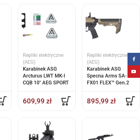
Repliki elektryczne
Repliki elektryczne
Faceb
(AEG)
(AEG)
Karabinek ASG
Karabinek ASG
YouT
Arcturus LWT MK-I
Specna Arms SA-
CQB 10″ AEG SPORT
FX01 FLEX™ Gen.2
U
SE™ Szary
BLDC™ HAL ETU™
Half-Tan
609,99
zł
895,99
zł