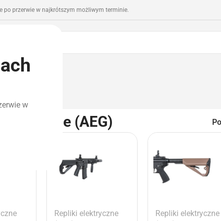
 po przerwie w najkrótszym możliwym terminie.
iach
romocje
Outlet
zerwie w
Elektryczne (AEG)
P
yczne
Repliki elektryczne
Repliki elektryczne