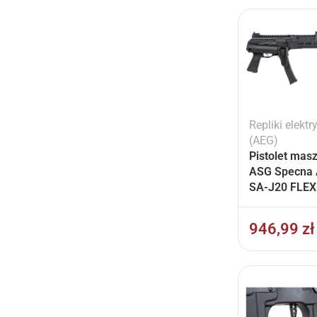
Repliki elektr
(AEG)
Pistolet mas
ASG Specna
SA-J20 FLEX
Speed (30 rp
946,99
zł