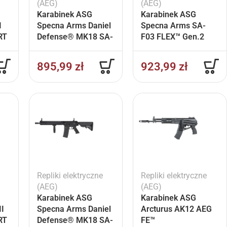
(AEG)
(AEG)
Karabinek ASG
Karabinek ASG
I
Specna Arms Daniel
Specna Arms SA-
RT
Defense® MK18 SA-
F03 FLEX™ Gen.2
C19 CORE™ Gen.2
BLDC™ HAL ETU™
HAL ETU™ Chaos
Czarny
895,99
zł
923,99
zł
Bronze
Repliki elektryczne
Repliki elektryczne
(AEG)
(AEG)
Karabinek ASG
Karabinek ASG
II
Specna Arms Daniel
Arcturus AK12 AEG
RT
Defense® MK18 SA-
FE™