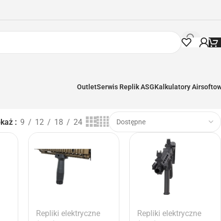
Outlet
Serwis Replik ASG
Kalkulatory Airsofto
okaż
9
12
18
24
Repliki elektryczne
Repliki elektryczne