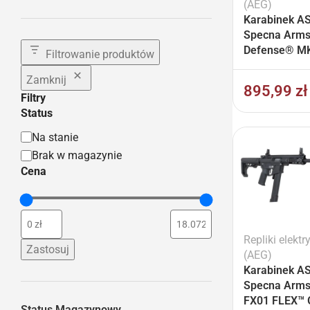
(AEG)
Karabinek A
Specna Arms
Defense® M
Filtrowanie produktów
C19 CORE™ G
Zamknij
HAL ETU™ Cz
895,99
zł
Filtry
Status
Na stanie
Brak w magazynie
Cena
Repliki elektr
Zastosuj
(AEG)
Karabinek A
Specna Arms
FX01 FLEX™ 
Status Magazynowy