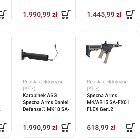
P26 Prime™ BLDC™
Aster II ETU Czarny
1.990,99
zł
1.445,99
zł
Repliki elektryczne
Repliki elektryczne
(AEG)
(AEG)
Karabinek ASG
Specna Arms
Specna Arms Daniel
M4/AR15 SA-FX01
2
Defense® MK18 SA-
FLEX Gen.2
P26 Prime™ BLDC™
Karabinek
Aster II ETU Chaos
szturmowy AEG 9″ –
1.990,99
zł
618,99
zł
Bronze
Half-Tan