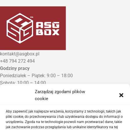
kontakt@asgbox.pl
+48 794 272 494
Godziny pracy
Poniedziałek – Piątek: 9:00 – 18:00
Sobota: 10:00 – 14:00
Niedziela: Zamknięte
Zarządzaj zgodami plików
Punkt Odbioru zamówień
cookie
Bezrzecze, ul. Herbaciana 3
Proszę o wcześniejszy kontakt telefoniczny
Aby zapewnić jak najlepsze wrażenia, korzystamy z technologii, takich jak
pliki cookie, do przechowywania i/lub uzyskiwania dostępu do informacji o
urządzeniu. Zgoda na te technologie pozwoli nam przetwarzać dane, takie
Sklep airsoftowy i serwis replik ASG
jak zachowanie podczas przeglądania lub unikalne identyfikatory na tej