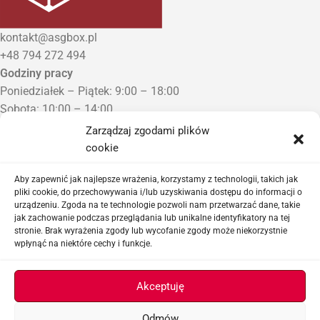
kontakt@asgbox.pl
+48 794 272 494
Godziny pracy
Poniedziałek – Piątek: 9:00 – 18:00
Sobota: 10:00 – 14:00
Niedziela: Zamknięte
Zarządzaj zgodami plików
Punkt Odbioru zamówień
cookie
Bezrzecze, ul. Herbaciana 3
Proszę o wcześniejszy kontakt telefoniczny
Aby zapewnić jak najlepsze wrażenia, korzystamy z technologii, takich jak
pliki cookie, do przechowywania i/lub uzyskiwania dostępu do informacji o
urządzeniu. Zgoda na te technologie pozwoli nam przetwarzać dane, takie
Sklep airsoftowy i serwis replik ASG
jak zachowanie podczas przeglądania lub unikalne identyfikatory na tej
stronie. Brak wyrażenia zgody lub wycofanie zgody może niekorzystnie
wpłynąć na niektóre cechy i funkcje.
Ważne linki
Akceptuję
Odmów