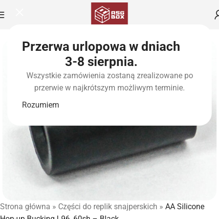
Przerwa urlopowa w dniach
3-8 sierpnia.
Wszystkie zamówienia zostaną zrealizowane po
przerwie w najkrótszym możliwym terminie.
Rozumiem
Strona główna
»
Części do replik snajperskich
»
AA Silicone
Hop-up Bucking L96, 60sh – Black