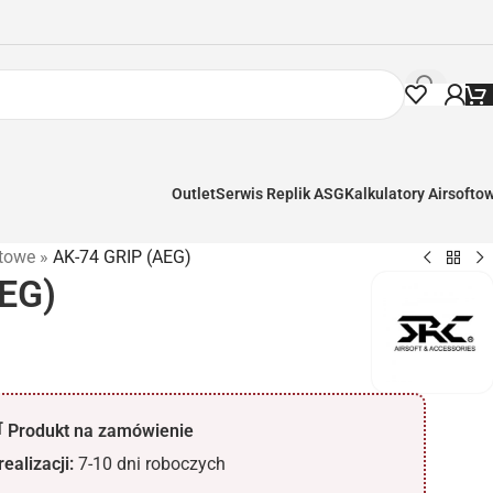
Outlet
Serwis Replik ASG
Kalkulatory Airsofto
etowe
»
AK-74 GRIP (AEG)
EG)
 Produkt na zamówienie
ealizacji:
7-10 dni roboczych