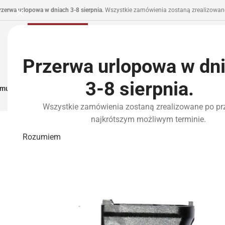
rzerwa urlopowa w dniach 3-8 sierpnia.
Wszystkie zamówienia zostaną zrealizowane
Przerwa urlopowa w dn
3-8 sierpnia.
municja I Zasilanie
Repliki
Części I Tuning
HPA
Wyposażenie Taktyczne
P
Wszystkie zamówienia zostaną zrealizowane po pr
najkrótszym możliwym terminie.
Rozumiem