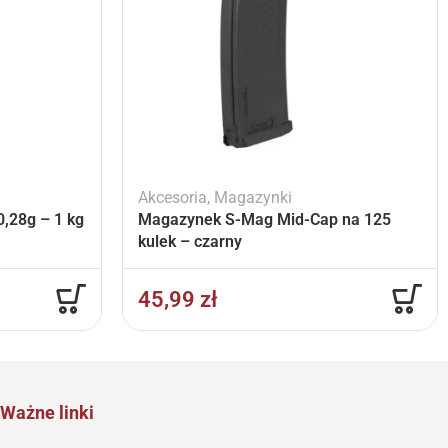
Akcesoria
,
Magazynki
,28g – 1 kg
Magazynek S-Mag Mid-Cap na 125
kulek – czarny
45,99
zł
Ważne linki