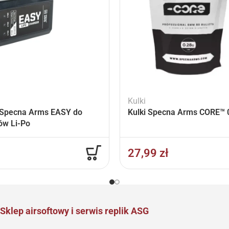
Kulki
Specna Arms EASY do
Kulki Specna Arms CORE™ 0
ów Li-Po
27,99
zł
Sklep airsoftowy i serwis replik ASG