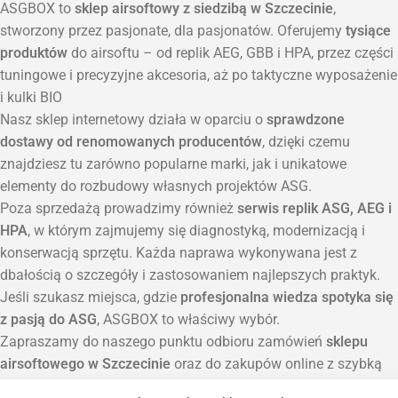
ASGBOX to
sklep airsoftowy z siedzibą w Szczecinie
,
stworzony przez pasjonate, dla pasjonatów. Oferujemy
tysiące
produktów
do airsoftu – od replik AEG, GBB i HPA, przez części
tuningowe i precyzyjne akcesoria, aż po taktyczne wyposażenie
i kulki BIO
Nasz sklep internetowy działa w oparciu o
sprawdzone
dostawy od renomowanych producentów
, dzięki czemu
znajdziesz tu zarówno popularne marki, jak i unikatowe
elementy do rozbudowy własnych projektów ASG.
Poza sprzedażą prowadzimy również
serwis replik ASG, AEG i
HPA
, w którym zajmujemy się diagnostyką, modernizacją i
konserwacją sprzętu. Każda naprawa wykonywana jest z
dbałością o szczegóły i zastosowaniem najlepszych praktyk.
Jeśli szukasz miejsca, gdzie
profesjonalna wiedza spotyka się
z pasją do ASG
, ASGBOX to właściwy wybór.
Zapraszamy do naszego punktu odbioru zamówień
sklepu
airsoftowego w Szczecinie
oraz do zakupów online z szybką
wysyłką na terenie całej Polski.