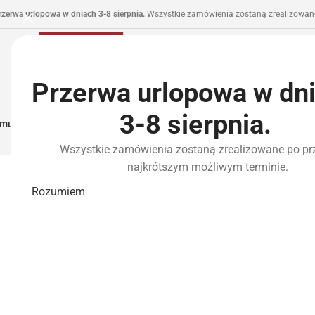
rzerwa urlopowa w dniach 3-8 sierpnia.
Wszystkie zamówienia zostaną zrealizowane
Przerwa urlopowa w dn
3-8 sierpnia.
municja I Zasilanie
Repliki
Części I Tuning
HPA
Wyposażenie Taktyczne
P
Wszystkie zamówienia zostaną zrealizowane po pr
najkrótszym możliwym terminie.
Rozumiem