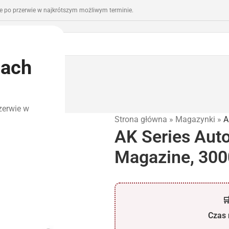
 po przerwie w najkrótszym możliwym terminie.
iach
romocje
Outlet
zerwie w
Strona główna
»
Magazynki
»
A
AK Series Aut
Magazine, 30

Czas r