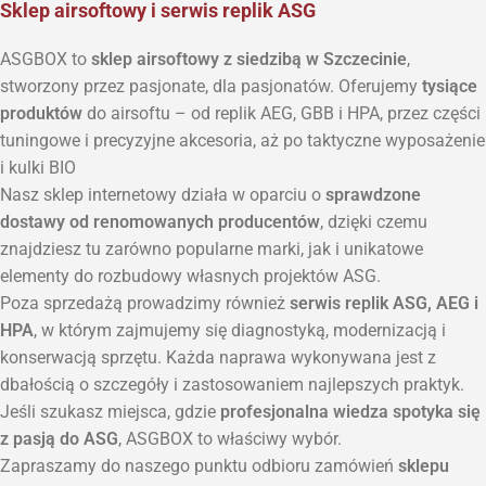
Sklep airsoftowy i serwis replik ASG
ASGBOX to
sklep airsoftowy z siedzibą w Szczecinie
,
stworzony przez pasjonate, dla pasjonatów. Oferujemy
tysiące
produktów
do airsoftu – od replik AEG, GBB i HPA, przez części
tuningowe i precyzyjne akcesoria, aż po taktyczne wyposażenie
i kulki BIO
Nasz sklep internetowy działa w oparciu o
sprawdzone
dostawy od renomowanych producentów
, dzięki czemu
znajdziesz tu zarówno popularne marki, jak i unikatowe
elementy do rozbudowy własnych projektów ASG.
Poza sprzedażą prowadzimy również
serwis replik ASG, AEG i
HPA
, w którym zajmujemy się diagnostyką, modernizacją i
konserwacją sprzętu. Każda naprawa wykonywana jest z
dbałością o szczegóły i zastosowaniem najlepszych praktyk.
Jeśli szukasz miejsca, gdzie
profesjonalna wiedza spotyka się
z pasją do ASG
, ASGBOX to właściwy wybór.
Zapraszamy do naszego punktu odbioru zamówień
sklepu