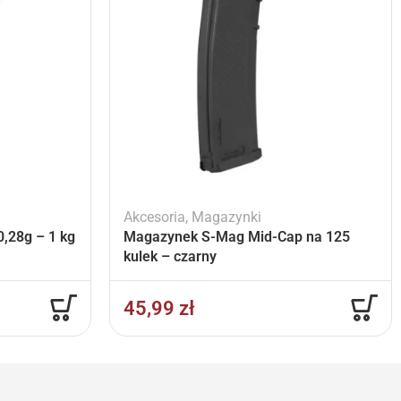
Akcesoria
,
Magazynki
,28g – 1 kg
Magazynek S-Mag Mid-Cap na 125
kulek – czarny
45,99
zł