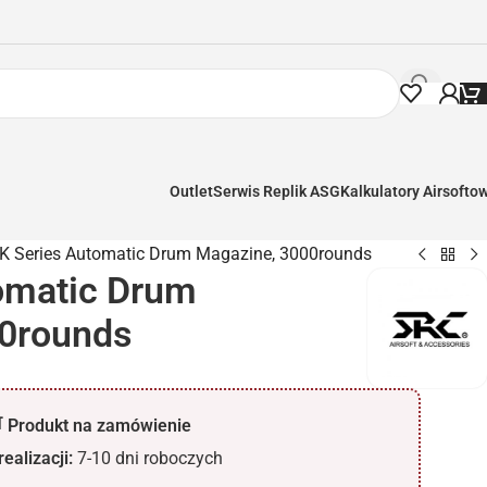
Outlet
Serwis Replik ASG
Kalkulatory Airsofto
K Series Automatic Drum Magazine, 3000rounds
omatic Drum
00rounds
 Produkt na zamówienie
ealizacji:
7-10 dni roboczych