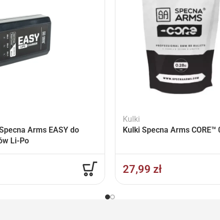
Kulki
Specna Arms EASY do
Kulki Specna Arms CORE™ 0
ów Li-Po
27,99
zł