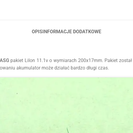
OPIS
INFORMACJE DODATKOWE
h ASG
pakiet
LiIon
11.1
v o wymiarach
200x17mm. Pakiet został
owaniu akumulator może działać bardzo długi czas.