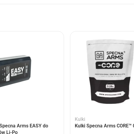
Kulki
Specna Arms EASY do
Kulki Specna Arms CORE™ 0
ów Li-Po