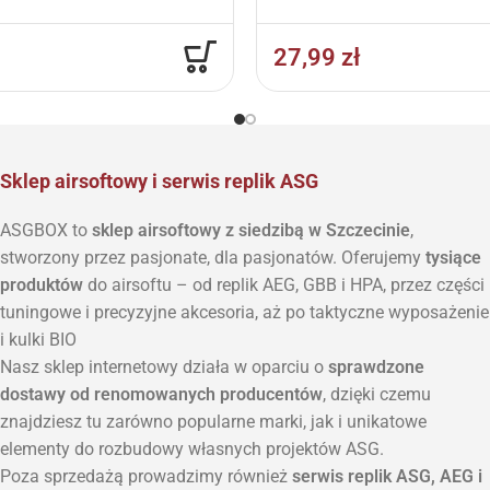
27,99
zł
Sklep airsoftowy i serwis replik ASG
ASGBOX to
sklep airsoftowy z siedzibą w Szczecinie
,
stworzony przez pasjonate, dla pasjonatów. Oferujemy
tysiące
produktów
do airsoftu – od replik AEG, GBB i HPA, przez części
tuningowe i precyzyjne akcesoria, aż po taktyczne wyposażenie
i kulki BIO
Nasz sklep internetowy działa w oparciu o
sprawdzone
dostawy od renomowanych producentów
, dzięki czemu
znajdziesz tu zarówno popularne marki, jak i unikatowe
elementy do rozbudowy własnych projektów ASG.
Poza sprzedażą prowadzimy również
serwis replik ASG, AEG i