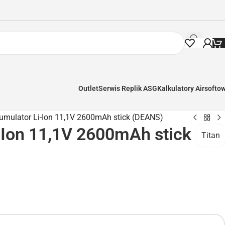
Outlet
Serwis Replik ASG
Kalkulatory Airsofto
umulator Li-Ion 11,1V 2600mAh stick (DEANS)
-Ion 11,1V 2600mAh stick
Titan