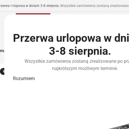
rzerwa urlopowa w dniach 3-8 sierpnia.
Wszystkie zamówienia zostaną zrealizowane
Przerwa urlopowa w dn
3-8 sierpnia.
municja I Zasilanie
Repliki
Części I Tuning
HPA
Wyposażenie Taktyczne
P
Wszystkie zamówienia zostaną zrealizowane po pr
najkrótszym możliwym terminie.
WYPRZEDANE
Rozumiem