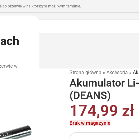
 po przerwie w najkrótszym możliwym terminie.
iach
romocje
Outlet
zerwie w
Strona główna
»
Akcesoria
»
Ak
Akumulator Li
(DEANS)
174,99
zł
Brak w magazynie