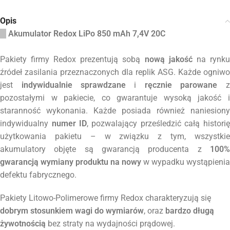
Opis
Akumulator Redox LiPo 850 mAh 7,4V 20C
Pakiety firmy Redox prezentują sobą
nową jakość
na rynku
źródeł zasilania przeznaczonych dla replik ASG.
Każde ogniwo
jest
indywidualnie sprawdzane
i
ręcznie parowane
z
pozostałymi w pakiecie, co gwarantuje wysoką jakość i
staranność wykonania. Każde posiada również naniesiony
indywidualny
numer ID
, pozwalający prześledzić całą historię
użytkowania pakietu – w związku z tym, wszystkie
akumulatory objęte są gwarancją producenta z
100%
gwarancją wymiany produktu na nowy
w wypadku wystąpienia
defektu fabrycznego.
Pakiety Litowo-Polimerowe firmy Redox charakteryzują się
dobrym stosunkiem wagi do wymiarów
, oraz
bardzo długą
żywotnością
bez straty na wydajności prądowej.