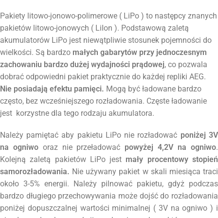
Pakiety litowo-jonowo-polimerowe ( LiPo ) to następcy znanych
pakietów litowo-jonowych ( LiIon ). Podstawową zaletą
akumulatorów LiPo jest niewątpliwie stosunek pojemności do
wielkości. Są bardzo
małych gabarytów przy jednoczesnym
zachowaniu bardzo dużej wydajności prądowej
, co pozwala
dobrać odpowiedni pakiet praktycznie do każdej repliki AEG.
Nie posiadają efektu pamięci.
Mogą być ładowane bardzo
często, bez wcześniejszego rozładowania. Częste ładowanie
jest korzystne dla tego rodzaju akumulatora.
Należy pamiętać aby pakietu LiPo nie rozładować
poniżej 3V
na ogniwo
oraz nie przeładować
powyżej 4,2V na ogniwo
.
Kolejną zaletą pakietów LiPo jest
mały procentowy stopień
samorozładowania.
Nie używany pakiet w skali miesiąca traci
około 3-5% energii. Należy pilnować pakietu, gdyż podczas
bardzo długiego przechowywania może dojść do rozładowania
poniżej dopuszczalnej wartości minimalnej ( 3V na ogniwo ) i