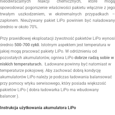
nieodwracalnych reakcji chemicznych, które mogą
spowodować pogorszenie właściwości pakietu włącznie z jego
trwałym uszkodzeniem, w ekstremalnych przypadkach –
zapłonem. Nieużywany pakiet LiPo powinien być naładowany
średnio w około 70%.
Przy prawidłowej eksploatacji żywotność pakietów LiPo wynosi
średnio
500-700 cykli
. Istotnym aspektem jest temperatura w
jakiej mogą pracować pakiety LiPo. W odróżnieniu od
pozostałych akumulatorów, ogniwa LiPo
dobrze radzą sobie w
niskich temperaturach.
Ładowane powinny być natomiast w
temperaturze pokojowej. Aby zachować dobrą kondycję
akumulatorów LiPo należy je podczas ładowania balansować
przy pomocy wtyku serwisowego, który posiada większość
pakietów LiPo ( dobra ładowarka LiPo ma wbudowany
balancer ).
Instrukcja użytkowania akumulatora LiPo