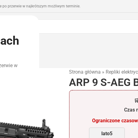
 po przerwie w najkrótszym możliwym terminie.
iach
romocje
Outlet
zerwie w
Strona główna
»
Repliki elektry
ARP 9 S-AEG 

Czas r
Ograniczone czasowo
lato5