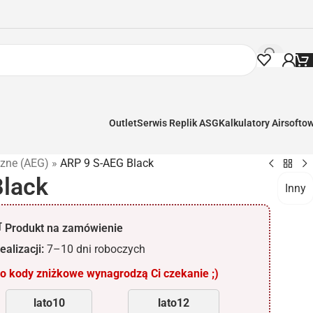
Outlet
Serwis Replik ASG
Kalkulatory Airsofto
czne (AEG)
»
ARP 9 S-AEG Black
Black
Inny
 Produkt na zamówienie
ealizacji:
7–10 dni roboczych
 kody zniżkowe wynagrodzą Ci czekanie ;)
lato10
lato12