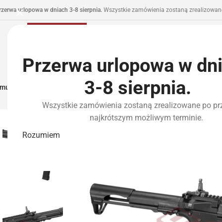
rzerwa urlopowa w dniach 3-8 sierpnia.
Wszystkie zamówienia zostaną zrealizowane
Przerwa urlopowa w dn
3-8 sierpnia.
municja I Zasilanie
Repliki
Części I Tuning
HPA
Wyposażenie Taktyczne
P
Wszystkie zamówienia zostaną zrealizowane po pr
najkrótszym możliwym terminie.
Rozumiem