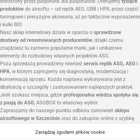
stworzony przez pasjonate, dla pasjonatów. Oferujemy
tysiące
produktów
do airsoftu – od replik AEG, GBB i HPA, przez części
tuningowe i precyzyjne akcesoria, aż po taktyczne wyposażenie
i kulki BIO
Nasz sklep internetowy działa w oparciu o
sprawdzone
dostawy od renomowanych producentów
, dzięki czemu
znajdziesz tu zarówno popularne marki, jak i unikatowe
elementy do rozbudowy własnych projektów ASG.
Poza sprzedażą prowadzimy również
serwis replik ASG, AEG i
HPA
, w którym zajmujemy się diagnostyką, modernizacją i
konserwacją sprzętu. Każda naprawa wykonywana jest z
dbałością o szczegóły i zastosowaniem najlepszych praktyk.
Jeśli szukasz miejsca, gdzie
profesjonalna wiedza spotyka się
z pasją do ASG
, ASGBOX to właściwy wybór.
Zapraszamy do naszego punktu odbioru zamówień
sklepu
airsoftowego w Szczecinie
oraz do zakupów online z szybką
wysyłką na terenie całej Polski.
Zarządzaj zgodami plików cookie