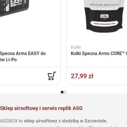
Kulki
Specna Arms EASY do
Kulki Specna Arms CORE™ 0
ów Li-Po
27,99
zł
Sklep airsoftowy i serwis replik ASG
ASGBOX to
sklep airsoftowy z siedzibą w Szczecinie
,