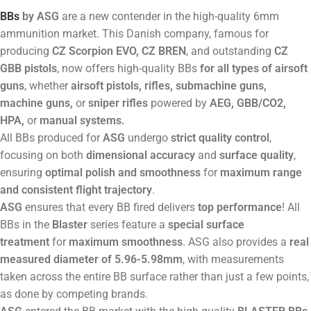
BBs
by ASG
are a new contender in the high-quality 6mm
ammunition market. This Danish company, famous for
producing
CZ Scorpion EVO, CZ BREN
, and outstanding
CZ
GBB pistols
, now offers high-quality BBs
for all types of airsoft
guns
, whether
airsoft pistols, rifles, submachine guns,
machine guns,
or
sniper rifles
powered by
AEG, GBB/CO2,
HPA,
or
manual systems.
All BBs produced for
ASG
undergo
strict quality control
,
focusing on both
dimensional accuracy
and
surface quality
,
ensuring
optimal polish and smoothness
for
maximum range
and consistent flight trajectory
.
ASG
ensures that every BB fired delivers
top performance
! All
BBs in the
Blaster
series feature a
special surface
treatment
for
maximum smoothness
. ASG also provides a
real
measured diameter of 5.96-5.98mm
, with measurements
taken across the entire BB surface rather than just a few points,
as done by competing brands.