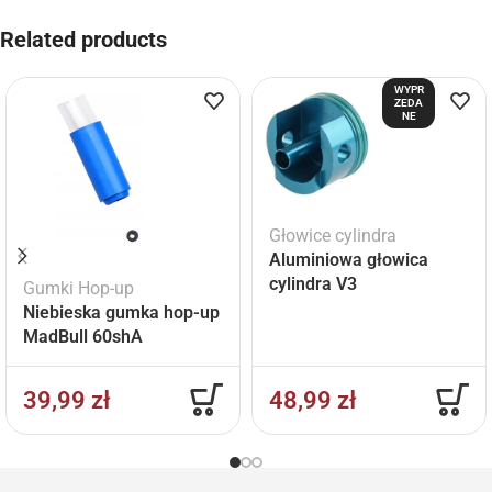
Related products
WYPR
ZEDA
NE
Głowice cylindra
Aluminiowa głowica
cylindra V3
Gumki Hop-up
Niebieska gumka hop-up
MadBull 60shA
39,99
zł
48,99
zł