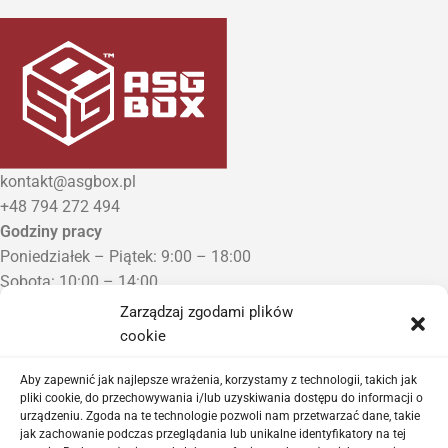
kontakt@asgbox.pl
+48 794 272 494
Godziny pracy
Poniedziałek – Piątek: 9:00 – 18:00
Sobota: 10:00 – 14:00
Niedziela: Zamknięte
Zarządzaj zgodami plików
Punkt Odbioru zamówień
cookie
Bezrzecze, ul. Herbaciana 3
Proszę o wcześniejszy kontakt telefoniczny
Aby zapewnić jak najlepsze wrażenia, korzystamy z technologii, takich jak
pliki cookie, do przechowywania i/lub uzyskiwania dostępu do informacji o
urządzeniu. Zgoda na te technologie pozwoli nam przetwarzać dane, takie
Sklep airsoftowy i serwis replik ASG
jak zachowanie podczas przeglądania lub unikalne identyfikatory na tej