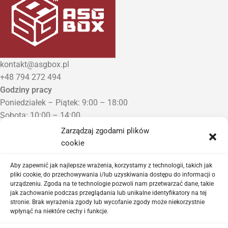
kontakt@asgbox.pl
+48 794 272 494
Godziny pracy
Poniedziałek – Piątek: 9:00 – 18:00
Sobota: 10:00 – 14:00
Niedziela: Zamknięte
Zarządzaj zgodami plików
Punkt Odbioru zamówień
cookie
Bezrzecze, ul. Herbaciana 3
Proszę o wcześniejszy kontakt telefoniczny
Aby zapewnić jak najlepsze wrażenia, korzystamy z technologii, takich jak
pliki cookie, do przechowywania i/lub uzyskiwania dostępu do informacji o
urządzeniu. Zgoda na te technologie pozwoli nam przetwarzać dane, takie
Sklep airsoftowy i serwis replik ASG
jak zachowanie podczas przeglądania lub unikalne identyfikatory na tej
stronie. Brak wyrażenia zgody lub wycofanie zgody może niekorzystnie
wpłynąć na niektóre cechy i funkcje.
Ważne linki