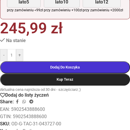
lato5
lato10
lato12
przy zamówieniu <99zł
przy zamówieniu +100zł
przy zamówieniu +2000zł
245,99
zł
Na stanie
-
+
Dodaj Do Koszyka
Kup Teraz
Aktualna cena najniższa od 30 dni - szczęściarz ;)
Dodaj do listy życzeń
Share:
EAN:
5902543888600
GTIN: 5902543888600
SKU:
OD-G-TAC-31-043727-00