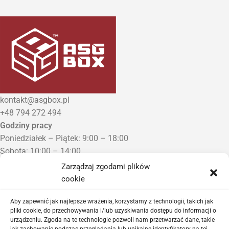
kontakt@asgbox.pl
+48 794 272 494
Godziny pracy
Poniedziałek – Piątek: 9:00 – 18:00
Sobota: 10:00 – 14:00
Niedziela: Zamknięte
Zarządzaj zgodami plików
Punkt Odbioru zamówień
cookie
Bezrzecze, ul. Herbaciana 3
Proszę o wcześniejszy kontakt telefoniczny
Aby zapewnić jak najlepsze wrażenia, korzystamy z technologii, takich jak
pliki cookie, do przechowywania i/lub uzyskiwania dostępu do informacji o
urządzeniu. Zgoda na te technologie pozwoli nam przetwarzać dane, takie
Sklep airsoftowy i serwis replik ASG