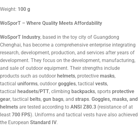
Weight:
100 g
WoSporT – Where Quality Meets Affordability
WoSporT Industry
, based in the toy city of Guangdong
Chenghai, has become a comprehensive enterprise integrating
research, development, production, and services after years of
development. They focus on the development, manufacturing,
and sale of outdoor equipment. Their strengths include
products such as outdoor
helmets
, protective
masks
,
tactical
uniforms
, outdoor
goggles
, tactical
vests
,
tactical
headsets/PTT
, climbing
backpacks
, sports
protective
gear
, tactical
belts
,
gun bags
, and
straps
.
Goggles, masks, and
helmets
are tested according to
ANSI Z80.3
(resistance of at
least
700 FPS
). Uniforms and tactical vests have also achieved
the European
Standard IV
.