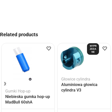
Related products
WYPR
ZEDA
NE
Głowice cylindra
Aluminiowa głowica
cylindra V3
Gumki Hop-up
Niebieska gumka hop-up
MadBull 60shA