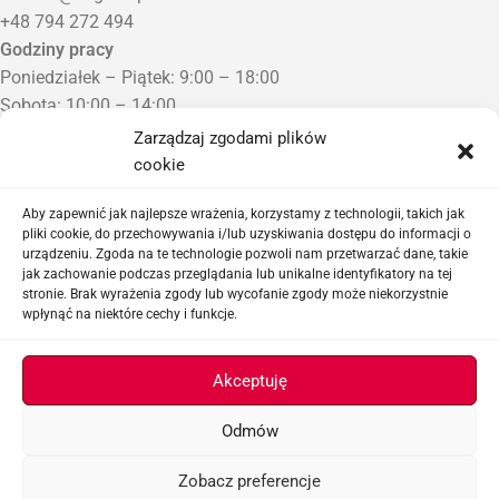
+48 794 272 494
Godziny pracy
Poniedziałek – Piątek: 9:00 – 18:00
Sobota: 10:00 – 14:00
Niedziela: Zamknięte
Zarządzaj zgodami plików
Punkt Odbioru zamówień
cookie
Bezrzecze, ul. Herbaciana 3
Proszę o wcześniejszy kontakt telefoniczny
Aby zapewnić jak najlepsze wrażenia, korzystamy z technologii, takich jak
pliki cookie, do przechowywania i/lub uzyskiwania dostępu do informacji o
urządzeniu. Zgoda na te technologie pozwoli nam przetwarzać dane, takie
Sklep airsoftowy i serwis replik ASG
jak zachowanie podczas przeglądania lub unikalne identyfikatory na tej
stronie. Brak wyrażenia zgody lub wycofanie zgody może niekorzystnie
wpłynąć na niektóre cechy i funkcje.
Ważne linki
Akceptuję
Odmów
ASGBOX.PL © 2026
Zobacz preferencje