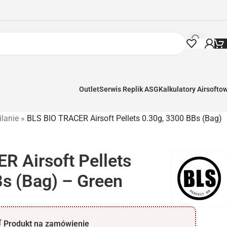
Outlet
Serwis Replik ASG
Kalkulatory Airsofto
ilanie
»
BLS BIO TRACER Airsoft Pellets 0.30g, 3300 BBs (Bag)
R Airsoft Pellets
Bs (Bag) – Green
 Produkt na zamówienie