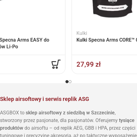
Kulki
Specna Arms EASY do
Kulki Specna Arms CORE™ 0
ów Li-Po
27,99
zł
Sklep airsoftowy i serwis replik ASG
ASGBOX to
sklep airsoftowy z siedzibą w Szczecinie
,
stworzony przez pasjonate, dla pasjonatów. Oferujemy
tysiące
produktów
do airsoftu – od replik AEG, GBB i HPA, przez części
tuningowe i precyzyjne akcesoria, aż po taktyczne wyposażenie