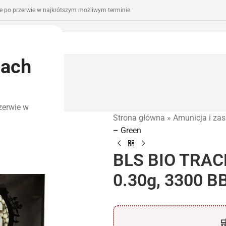
 po przerwie w najkrótszym możliwym terminie.
iach
romocje
Outlet
zerwie w
Strona główna
»
Amunicja i zas
– Green
BLS BIO TRACE
0.30g, 3300 B
