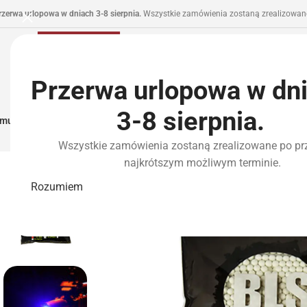
rzerwa urlopowa w dniach 3-8 sierpnia.
Wszystkie zamówienia zostaną zrealizowane
Przerwa urlopowa w dn
3-8 sierpnia.
municja I Zasilanie
Repliki
Części I Tuning
HPA
Wyposażenie Taktyczne
P
Wszystkie zamówienia zostaną zrealizowane po pr
najkrótszym możliwym terminie.
Rozumiem