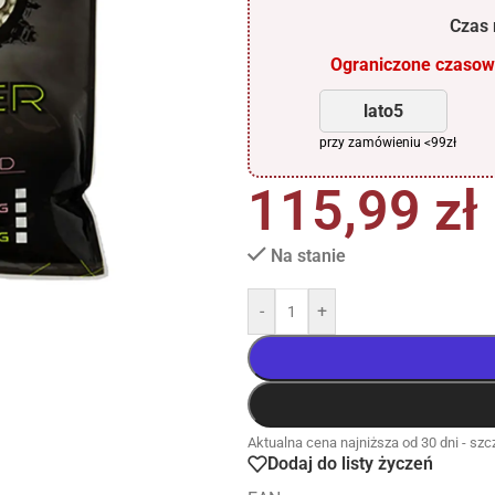
Czas r
Ograniczone czasowo
lato5
przy zamówieniu <99zł
115,99
zł
Na stanie
-
+
Aktualna cena najniższa od 30 dni - szcz
Dodaj do listy życzeń