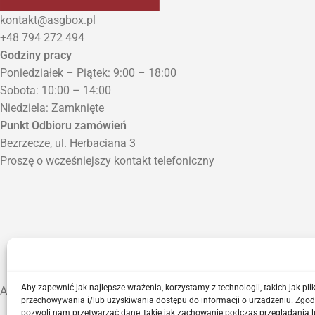
kontakt@asgbox.pl
+48 794 272 494
Godziny pracy
Poniedziałek – Piątek: 9:00 – 18:00
Sobota: 10:00 – 14:00
Niedziela: Zamknięte
Punkt Odbioru zamówień
Bezrzecze, ul. Herbaciana 3
Proszę o wcześniejszy kontakt telefoniczny
Aby zapewnić jak najlepsze wrażenia, korzystamy z technologii, takich jak plik
ASGBOX.PL © 2026
przechowywania i/lub uzyskiwania dostępu do informacji o urządzeniu. Zgod
pozwoli nam przetwarzać dane, takie jak zachowanie podczas przeglądania l