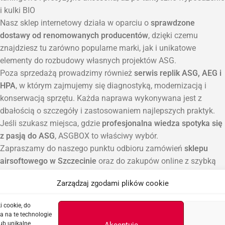
i kulki BIO
Nasz sklep internetowy działa w oparciu o
sprawdzone
dostawy od renomowanych producentów
, dzięki czemu
znajdziesz tu zarówno popularne marki, jak i unikatowe
elementy do rozbudowy własnych projektów ASG.
Poza sprzedażą prowadzimy również
serwis replik ASG, AEG i
HPA
, w którym zajmujemy się diagnostyką, modernizacją i
konserwacją sprzętu. Każda naprawa wykonywana jest z
dbałością o szczegóły i zastosowaniem najlepszych praktyk.
Jeśli szukasz miejsca, gdzie
profesjonalna wiedza spotyka się
z pasją do ASG
, ASGBOX to właściwy wybór.
Zapraszamy do naszego punktu odbioru zamówień
sklepu
airsoftowego w Szczecinie
oraz do zakupów online z szybką
wysyłką na terenie całej Polski.
Zarządzaj zgodami plików cookie
i cookie, do
a na te technologie
ub unikalne
Akceptuję