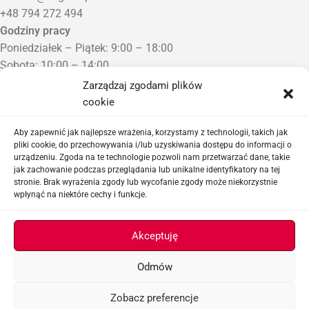
+48 794 272 494
Godziny pracy
Poniedziałek – Piątek: 9:00 – 18:00
Sobota: 10:00 – 14:00
Niedziela: Zamknięte
Zarządzaj zgodami plików
Punkt Odbioru zamówień
cookie
Bezrzecze, ul. Herbaciana 3
Proszę o wcześniejszy kontakt telefoniczny
Aby zapewnić jak najlepsze wrażenia, korzystamy z technologii, takich jak
pliki cookie, do przechowywania i/lub uzyskiwania dostępu do informacji o
urządzeniu. Zgoda na te technologie pozwoli nam przetwarzać dane, takie
Sklep airsoftowy i serwis replik ASG
jak zachowanie podczas przeglądania lub unikalne identyfikatory na tej
stronie. Brak wyrażenia zgody lub wycofanie zgody może niekorzystnie
wpłynąć na niektóre cechy i funkcje.
Ważne linki
Akceptuję
Odmów
ASGBOX.PL © 2026
Zobacz preferencje