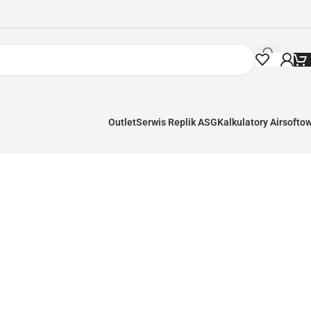
Outlet
Serwis Replik ASG
Kalkulatory Airsofto