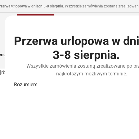
rzerwa urlopowa w dniach 3-8 sierpnia.
Wszystkie zamówienia zostaną zrealizowane
Przerwa urlopowa w dn
3-8 sierpnia.
municja I Zasilanie
Repliki
Części I Tuning
HPA
Wyposażenie Taktyczne
P
Wszystkie zamówienia zostaną zrealizowane po pr
[rbfw_account]
najkrótszym możliwym terminie.
Rozumiem