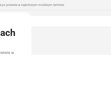
 po przerwie w najkrótszym możliwym terminie.
iach
romocje
Outlet
zerwie w