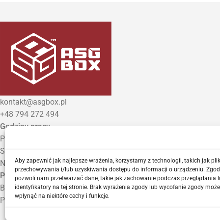
kontakt@asgbox.pl
+48 794 272 494
Godziny pracy
Poniedziałek – Piątek: 9:00 – 18:00
Sobota: 10:00 – 14:00
Aby zapewnić jak najlepsze wrażenia, korzystamy z technologii, takich jak plik
Niedziela: Zamknięte
przechowywania i/lub uzyskiwania dostępu do informacji o urządzeniu. Zgod
Punkt Odbioru zamówień
pozwoli nam przetwarzać dane, takie jak zachowanie podczas przeglądania l
Bezrzecze, ul. Herbaciana 3
identyfikatory na tej stronie. Brak wyrażenia zgody lub wycofanie zgody może
wpłynąć na niektóre cechy i funkcje.
Proszę o wcześniejszy kontakt telefoniczny