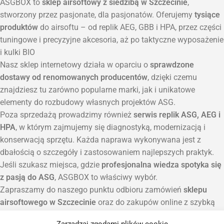
ASGBOX to
sklep airsoftowy z siedzibą w Szczecinie
,
stworzony przez pasjonate, dla pasjonatów. Oferujemy
tysiące
produktów
do airsoftu – od replik AEG, GBB i HPA, przez części
tuningowe i precyzyjne akcesoria, aż po taktyczne wyposażenie
i kulki BIO
Nasz sklep internetowy działa w oparciu o
sprawdzone
dostawy od renomowanych producentów
, dzięki czemu
znajdziesz tu zarówno popularne marki, jak i unikatowe
elementy do rozbudowy własnych projektów ASG.
Poza sprzedażą prowadzimy również
serwis replik ASG, AEG i
HPA
, w którym zajmujemy się diagnostyką, modernizacją i
konserwacją sprzętu. Każda naprawa wykonywana jest z
dbałością o szczegóły i zastosowaniem najlepszych praktyk.
Jeśli szukasz miejsca, gdzie
profesjonalna wiedza spotyka się
z pasją do ASG
, ASGBOX to właściwy wybór.
Zapraszamy do naszego punktu odbioru zamówień
sklepu
airsoftowego w Szczecinie
oraz do zakupów online z szybką
wysyłką na terenie całej Polski.