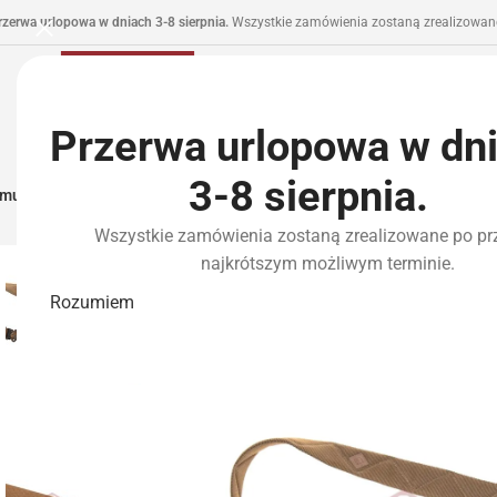
rzerwa urlopowa w dniach 3-8 sierpnia.
Wszystkie zamówienia zostaną zrealizowane
Przerwa urlopowa w dn
3-8 sierpnia.
municja I Zasilanie
Repliki
Części I Tuning
HPA
Wyposażenie Taktyczne
P
Wszystkie zamówienia zostaną zrealizowane po pr
najkrótszym możliwym terminie.
Rozumiem