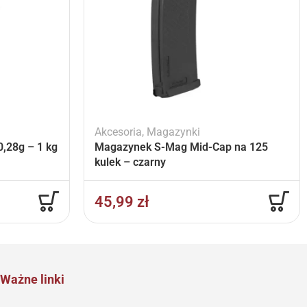
Akcesoria
,
Magazynki
,28g – 1 kg
Magazynek S-Mag Mid-Cap na 125
kulek – czarny
45,99
zł
Ważne linki