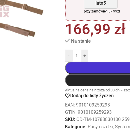
lato5
przy zamówieniu <99zł
166,99
zł
Na stanie
-
+
Aktualna cena najniższa od 30 dni - szcz
Dodaj do listy życzeń
EAN:
9010109259293
GTIN: 9010109259293
SKU:
OD-TM-10788830100 259
Kategorie:
Pasy i szelki
,
System