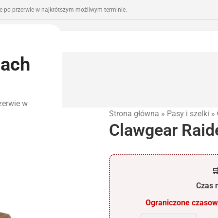
 po przerwie w najkrótszym możliwym terminie.
iach
romocje
Outlet
zerwie w
Strona główna
»
Pasy i szelki
»
Clawgear Raid

Czas r
Ograniczone czasowo