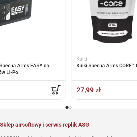
Kulki
Specna Arms EASY do
Kulki Specna Arms CORE™ 0
ów Li-Po
27,99
zł
Sklep airsoftowy i serwis replik ASG