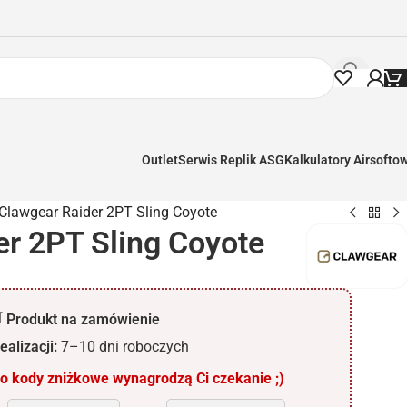
Outlet
Serwis Replik ASG
Kalkulatory Airsofto
Clawgear Raider 2PT Sling Coyote
er 2PT Sling Coyote
 Produkt na zamówienie
ealizacji:
7–10 dni roboczych
 kody zniżkowe wynagrodzą Ci czekanie ;)