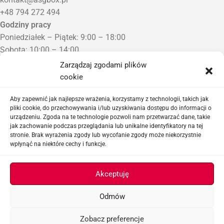
+48 794 272 494
Godziny pracy
Poniedziałek – Piątek: 9:00 – 18:00
Sobota: 10:00 – 14:00
Niedziela: Zamknięte
Zarządzaj zgodami plików
Punkt Odbioru zamówień
cookie
Bezrzecze, ul. Herbaciana 3
Proszę o wcześniejszy kontakt telefoniczny
Aby zapewnić jak najlepsze wrażenia, korzystamy z technologii, takich jak
pliki cookie, do przechowywania i/lub uzyskiwania dostępu do informacji o
urządzeniu. Zgoda na te technologie pozwoli nam przetwarzać dane, takie
Sklep airsoftowy i serwis replik ASG
jak zachowanie podczas przeglądania lub unikalne identyfikatory na tej
stronie. Brak wyrażenia zgody lub wycofanie zgody może niekorzystnie
wpłynąć na niektóre cechy i funkcje.
Ważne linki
Akceptuję
Odmów
ASGBOX.PL © 2026
Zobacz preferencje