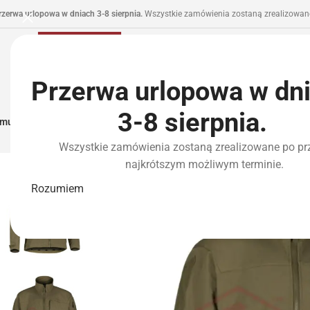
rzerwa urlopowa w dniach 3-8 sierpnia.
Wszystkie zamówienia zostaną zrealizowane
Przerwa urlopowa w dn
3-8 sierpnia.
municja I Zasilanie
Repliki
Części I Tuning
HPA
Wyposażenie Taktyczne
P
Wszystkie zamówienia zostaną zrealizowane po pr
najkrótszym możliwym terminie.
Rozumiem