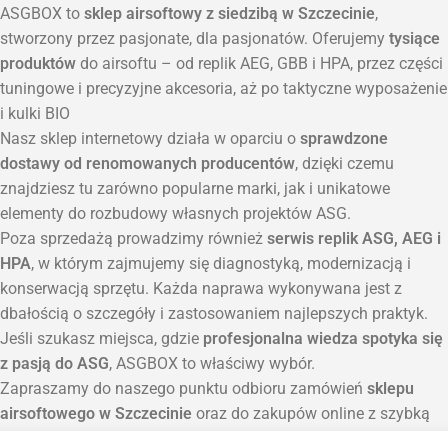
ASGBOX to
sklep airsoftowy z siedzibą w Szczecinie
,
stworzony przez pasjonate, dla pasjonatów. Oferujemy
tysiące
produktów
do airsoftu – od replik AEG, GBB i HPA, przez części
tuningowe i precyzyjne akcesoria, aż po taktyczne wyposażenie
i kulki BIO
Nasz sklep internetowy działa w oparciu o
sprawdzone
dostawy od renomowanych producentów
, dzięki czemu
znajdziesz tu zarówno popularne marki, jak i unikatowe
elementy do rozbudowy własnych projektów ASG.
Poza sprzedażą prowadzimy również
serwis replik ASG, AEG i
HPA
, w którym zajmujemy się diagnostyką, modernizacją i
konserwacją sprzętu. Każda naprawa wykonywana jest z
dbałością o szczegóły i zastosowaniem najlepszych praktyk.
Jeśli szukasz miejsca, gdzie
profesjonalna wiedza spotyka się
z pasją do ASG
, ASGBOX to właściwy wybór.
Zapraszamy do naszego punktu odbioru zamówień
sklepu
airsoftowego w Szczecinie
oraz do zakupów online z szybką
wysyłką na terenie całej Polski.