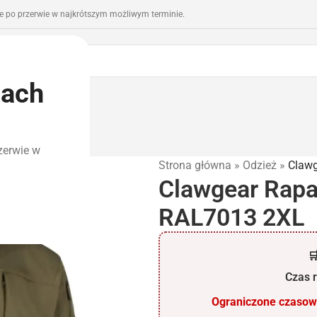
 po przerwie w najkrótszym możliwym terminie.
iach
romocje
Outlet
zerwie w
Strona główna
»
Odzież
»
Clawg
Clawgear Rapax
RAL7013 2XL

Czas r
Ograniczone czasowo