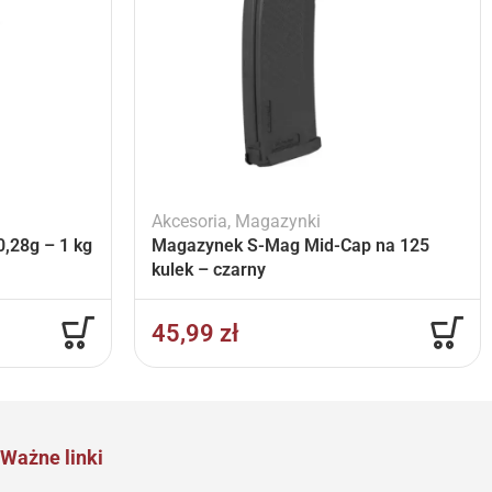
Akcesoria
,
Magazynki
,28g – 1 kg
Magazynek S-Mag Mid-Cap na 125
kulek – czarny
45,99
zł
Ważne linki