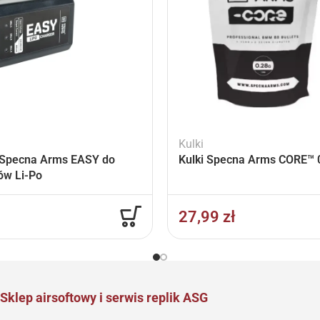
Kulki
Specna Arms EASY do
Kulki Specna Arms CORE™ 0
ów Li-Po
27,99
zł
Sklep airsoftowy i serwis replik ASG