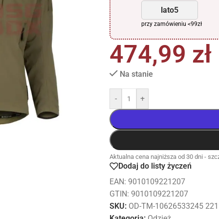
lato5
przy zamówieniu <99zł
474,99
zł
Na stanie
-
+
Aktualna cena najniższa od 30 dni - szcz
Dodaj do listy życzeń
EAN:
9010109221207
GTIN: 9010109221207
SKU:
OD-TM-10626533245 221
Kategoria:
Odzież