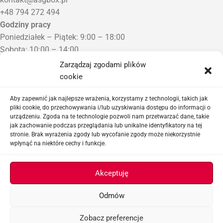
+48 794 272 494
Godziny pracy
Poniedziałek – Piątek: 9:00 – 18:00
Sobota: 10:00 – 14:00
Niedziela: Zamknięte
Zarządzaj zgodami plików
Punkt Odbioru zamówień
cookie
Bezrzecze, ul. Herbaciana 3
Proszę o wcześniejszy kontakt telefoniczny
Aby zapewnić jak najlepsze wrażenia, korzystamy z technologii, takich jak
pliki cookie, do przechowywania i/lub uzyskiwania dostępu do informacji o
urządzeniu. Zgoda na te technologie pozwoli nam przetwarzać dane, takie
Sklep airsoftowy i serwis replik ASG
jak zachowanie podczas przeglądania lub unikalne identyfikatory na tej
stronie. Brak wyrażenia zgody lub wycofanie zgody może niekorzystnie
wpłynąć na niektóre cechy i funkcje.
Ważne linki
Akceptuję
Odmów
ASGBOX.PL © 2026
Zobacz preferencje