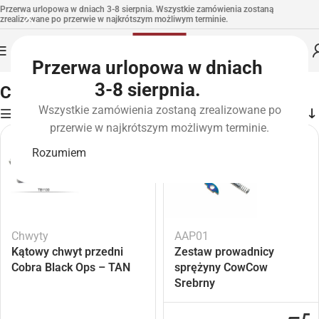
Przerwa urlopowa w dniach 3-8 sierpnia. Wszystkie zamówienia zostaną
zrealizowane po przerwie w najkrótszym możliwym terminie.
Przerwa urlopowa w dniach
Strona główna
»
Atrybut produktu: Color
»
Czerwony
3-8 sierpnia.
Czerwony
Wszystkie zamówienia zostaną zrealizowane po
Filters
przerwie w najkrótszym możliwym terminie.
-2
-2
9%
1%
Rozumiem
Chwyty
AAP01
Kątowy chwyt przedni
Zestaw prowadnicy
Cobra Black Ops – TAN
sprężyny CowCow
Srebrny