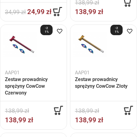
138,99
zł
24,99
zł
138,99
zł
34,99
zł
-2
-2
1%
1%
AAP01
AAP01
Zestaw prowadnicy
Zestaw prowadnicy
sprężyny CowCow
sprężyny CowCow Złoty
Czerwony
138,99
zł
138,99
zł
138,99
zł
138,99
zł