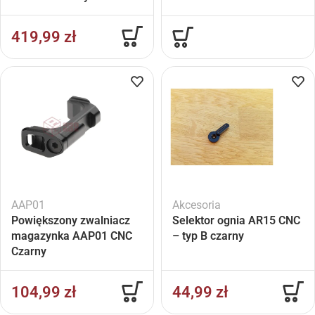
419,99
zł
AAP01
Akcesoria
Powiększony zwalniacz
Selektor ognia AR15 CNC
magazynka AAP01 CNC
– typ B czarny
Czarny
104,99
zł
44,99
zł