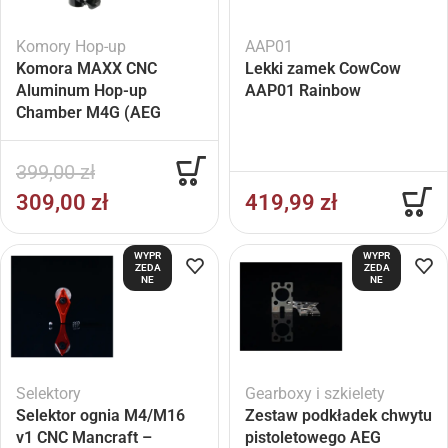
Komory Hop-up
AAP01
Komora MAXX CNC
Lekki zamek CowCow
Aluminum Hop-up
AAP01 Rainbow
Chamber M4G (AEG
M4/16)
399,00
zł
309,00
zł
419,99
zł
WYPR
WYPR
ZEDA
ZEDA
NE
NE
Selektory
Gearboxy i szkielety
Selektor ognia M4/M16
Zestaw podkładek chwytu
v1 CNC Mancraft –
pistoletowego AEG