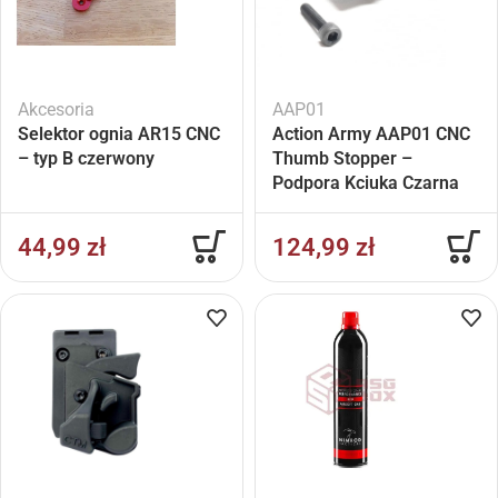
Akcesoria
AAP01
Selektor ognia AR15 CNC
Action Army AAP01 CNC
– typ B czerwony
Thumb Stopper –
Podpora Kciuka Czarna
44,99
zł
124,99
zł