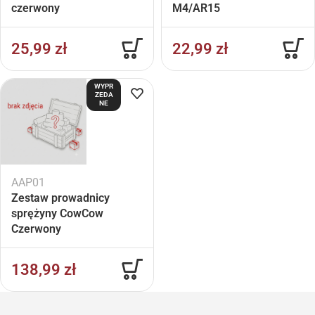
czerwony
M4/AR15
25,99
zł
22,99
zł
WYPR
ZEDA
NE
AAP01
Zestaw prowadnicy
sprężyny CowCow
Czerwony
138,99
zł