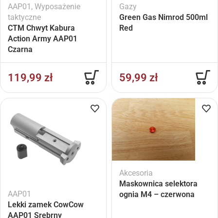
AAP01
,
Wyposażenie
Gazy
taktyczne
Green Gas Nimrod 500ml
CTM Chwyt Kabura
Red
Action Army AAP01
Czarna
119,99
zł
59,99
zł
Akcesoria
Maskownica selektora
AAP01
ognia M4 – czerwona
Lekki zamek CowCow
AAP01 Srebrny