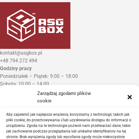
kontakt@asgbox.pl
+48 794 272 494
Godziny pracy
Poniedziałek – Piątek: 9:00 – 18:00
Sobota: 10:00 – 14:00
Niedziela: Zamknięte
Zarządzaj zgodami plików
Punkt Odbioru zamówień
cookie
Bezrzecze, ul. Herbaciana 3
Proszę o wcześniejszy kontakt telefoniczny
Aby zapewnić jak najlepsze wrażenia, korzystamy z technologii, takich jak
pliki cookie, do przechowywania i/lub uzyskiwania dostępu do informacji o
urządzeniu. Zgoda na te technologie pozwoli nam przetwarzać dane, takie
Sklep airsoftowy i serwis replik ASG
jak zachowanie podczas przeglądania lub unikalne identyfikatory na tej
stronie. Brak wyrażenia zgody lub wycofanie zgody może niekorzystnie