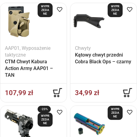
WYPR
WYPR
ZEDA
ZEDA
NE
NE
AAP01
,
Wyposażenie
Chwyty
taktyczne
Kątowy chwyt przedni
CTM Chwyt Kabura
Cobra Black Ops – czarny
Action Army AAP01 –
TAN
107,99
zł
34,99
zł
-23%
WYPR
ZEDA
WYPR
NE
ZEDA
NE