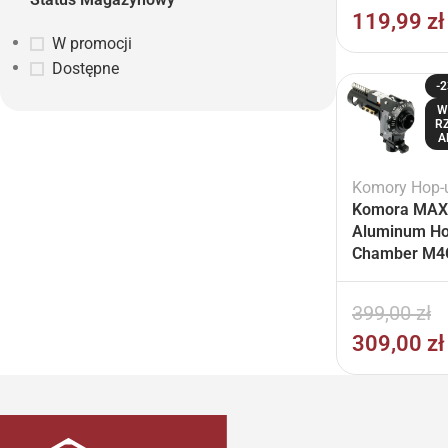
119,99
zł
W promocji
Dostępne
-
W
R
A
Komory Hop-
Komora MAX
Aluminum H
Chamber M4
M4/16)
399,00
zł
309,00
zł