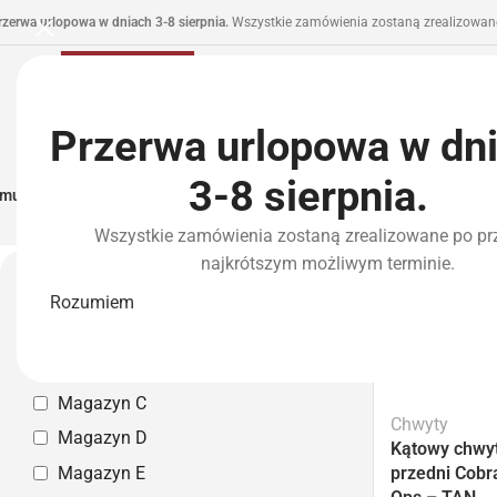
rzerwa urlopowa w dniach 3-8 sierpnia.
Wszystkie zamówienia zostaną zrealizowane
Przerwa urlopowa w dn
3-8 sierpnia.
municja I Zasilanie
Repliki
Części I Tuning
HPA
Wyposażenie Taktyczne
P
Wszystkie zamówienia zostaną zrealizowane po pr
Strona główna
»
Atrybut produktu: Color
»
FG - Foliage Green
najkrótszym możliwym terminie.
FG - Fol
Magazyn własny
Rozumiem
-
Magazyn A
Magazyn B
Magazyn C
Chwyty
Magazyn D
Kątowy chwy
przedni Cobr
Magazyn E