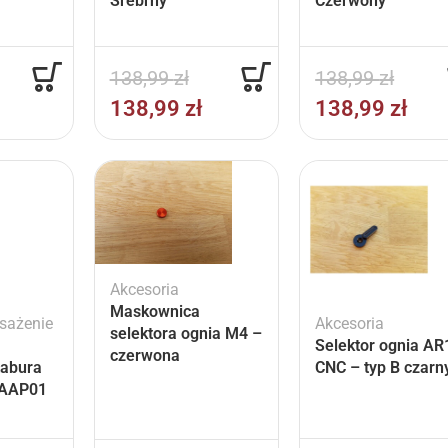
Srebrny
Czerwony
138,99
zł
138,99
zł
138,99
zł
138,99
zł
Akcesoria
Maskownica
sażenie
Akcesoria
selektora ognia M4 –
Selektor ognia AR
czerwona
abura
CNC – typ B czarn
 AAP01