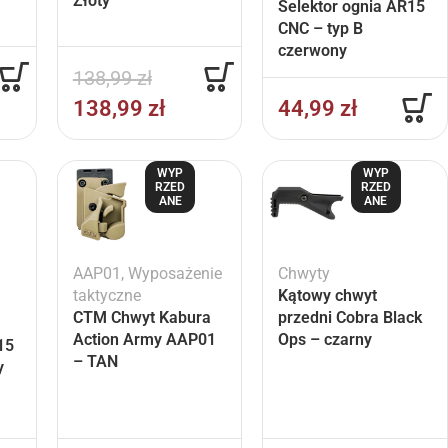
Złoty
Selektor ognia AR15
CNC – typ B
czerwony
138,99
zł
138,99
zł
44,99
zł
WYP
WYP
RZED
RZED
ANE
ANE
AAP01
,
Wyposażenie
Chwyty
taktyczne
Kątowy chwyt
CTM Chwyt Kabura
przedni Cobra Black
Action Army AAP01
Ops – czarny
15
– TAN
y