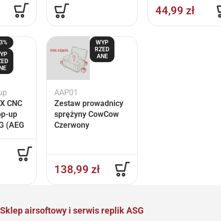
44,99
zł
23%
WYP
RZED
YP
ANE
ZED
NE
up
AAP01
X CNC
Zestaw prowadnicy
op-up
sprężyny CowCow
G (AEG
Czerwony
138,99
zł
Sklep airsoftowy i serwis replik ASG