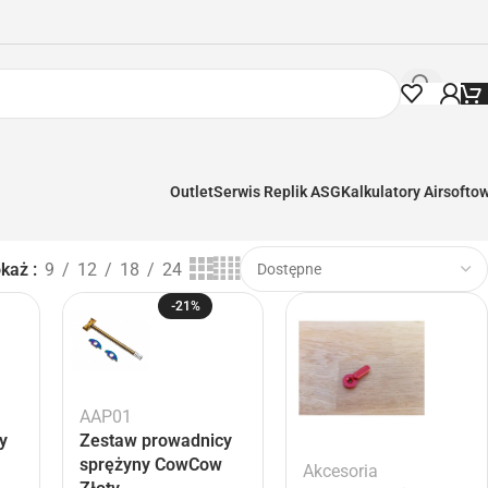
Outlet
Serwis Replik ASG
Kalkulatory Airsofto
okaż
9
12
18
24
-21%
AAP01
y
Zestaw prowadnicy
sprężyny CowCow
Akcesoria