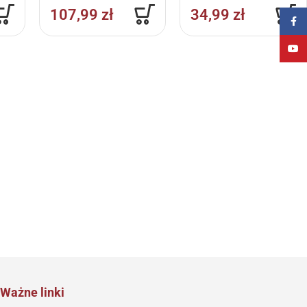
107,99
zł
34,99
zł
Faceb
YouT
Ważne linki