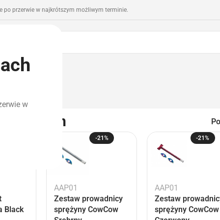
 po przerwie w najkrótszym możliwym terminie.
iach
romocje
Outlet
zerwie w
iage Green
P
29%
-21%
-21%
AAP01
AAP01
t
Zestaw prowadnicy
Zestaw prowadnic
a Black
sprężyny CowCow
sprężyny CowCow