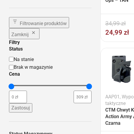
Ops – TAN
34,99
zł
Filtrowanie produktów
24,99
zł
Zamknij
Filtry
Status
Na stanie
Brak w magazynie
Cena
AAP01
,
Wypo
taktyczne
Zastosuj
CTM Chwyt K
Action Army
Czarna
Status Magazynowy