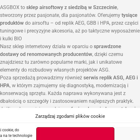
ASGBOX to
sklep airsoftowy z siedzibą w Szczecinie
,
stworzony przez pasjonate, dla pasjonatów. Oferujemy
tysiące
produktów
do airsoftu – od replik AEG, GBB i HPA, przez części
tuningowe i precyzyjne akcesoria, aż po taktyczne wyposażenie
i kulki BIO
Nasz sklep internetowy działa w oparciu o
sprawdzone
dostawy od renomowanych producentów
, dzięki czemu
znajdziesz tu zarówno popularne marki, jak i unikatowe
elementy do rozbudowy własnych projektów ASG.
Poza sprzedażą prowadzimy również
serwis replik ASG, AEG i
HPA
, w którym zajmujemy się diagnostyką, modernizacją i
konserwacją sprzętu. Każda naprawa wykonywana jest z
dbałością o szczegóły i zastosowaniem najlepszych praktyk.
Jeśli szukasz miejsca, gdzie
profesjonalna wiedza spotyka się
Zarządzaj zgodami plików cookie
z pasją do ASG
, ASGBOX to właściwy wybór.
Zapraszamy do naszego punktu odbioru zamówień
sklepu
i cookie, do
airsoftowego w Szczecinie
oraz do zakupów online z szybką
a na te technologie