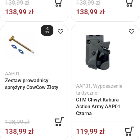
138,99
zł
138,99
zł
138,99
zł
138,99
zł
-2
1%
AAP01
Zestaw prowadnicy
AAP01
,
Wyposażenie
sprężyny CowCow Złoty
taktyczne
CTM Chwyt Kabura
Action Army AAP01
Czarna
138,99
zł
138,99
zł
119,99
zł