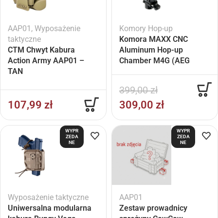
AAP01
,
Wyposażenie
Komory Hop-up
taktyczne
Komora MAXX CNC
CTM Chwyt Kabura
Aluminum Hop-up
Action Army AAP01 –
Chamber M4G (AEG
TAN
M4/16)
399,00
zł
107,99
zł
309,00
zł
WYPR
WYPR
ZEDA
ZEDA
NE
NE
Wyposażenie taktyczne
AAP01
Uniwersalna modularna
Zestaw prowadnicy