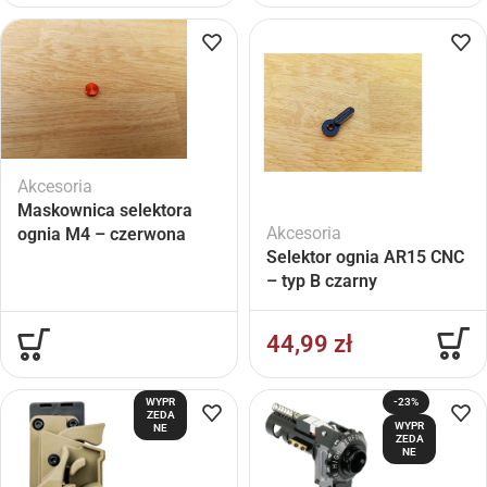
Akcesoria
Maskownica selektora
Akcesoria
ognia M4 – czerwona
Selektor ognia AR15 CNC
– typ B czarny
44,99
zł
WYPR
-23%
ZEDA
WYPR
NE
ZEDA
NE