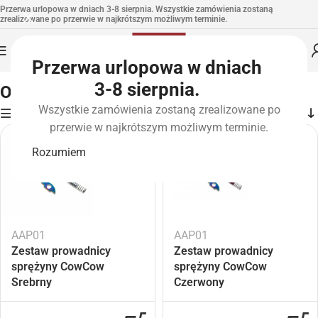
Przerwa urlopowa w dniach 3-8 sierpnia. Wszystkie zamówienia zostaną
zrealizowane po przerwie w najkrótszym możliwym terminie.
Przerwa urlopowa w dniach
Strona główna
»
Atrybut produktu: Color
»
Oliv
3-8 sierpnia.
Oliv
Wszystkie zamówienia zostaną zrealizowane po
Filters
przerwie w najkrótszym możliwym terminie.
-2
-2
1%
1%
Rozumiem
AAP01
AAP01
Zestaw prowadnicy
Zestaw prowadnicy
sprężyny CowCow
sprężyny CowCow
Srebrny
Czerwony