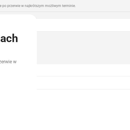
 po przerwie w najkrótszym możliwym terminie.
iach
romocje
Outlet
zerwie w
ray