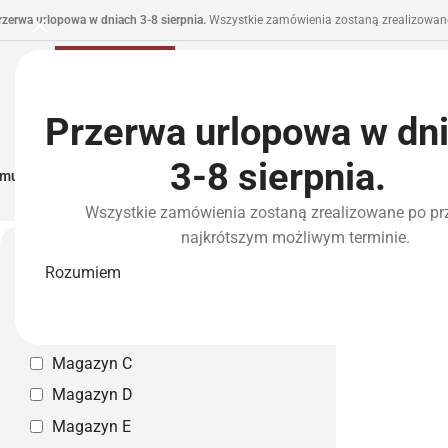
rzerwa urlopowa w dniach 3-8 sierpnia.
Wszystkie zamówienia zostaną zrealizowane
Przerwa urlopowa w dn
3-8 sierpnia.
municja I Zasilanie
Repliki
Części I Tuning
HPA
Wyposażenie Taktyczne
P
Wszystkie zamówienia zostaną zrealizowane po pr
Strona główna
»
Atrybut produktu: Color
»
Space Gray
Space G
najkrótszym możliwym terminie.
Magazyn własny
Rozumiem
Magazyn A
Magazyn B
Magazyn C
Magazyn D
Magazyn E