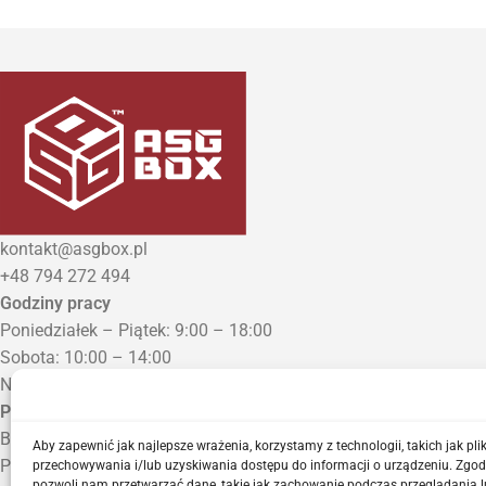
kontakt@asgbox.pl
+48 794 272 494
Godziny pracy
Poniedziałek – Piątek: 9:00 – 18:00
Sobota: 10:00 – 14:00
Niedziela: Zamknięte
Punkt Odbioru zamówień
Bezrzecze, ul. Herbaciana 3
Aby zapewnić jak najlepsze wrażenia, korzystamy z technologii, takich jak plik
Proszę o wcześniejszy kontakt telefoniczny
przechowywania i/lub uzyskiwania dostępu do informacji o urządzeniu. Zgod
pozwoli nam przetwarzać dane, takie jak zachowanie podczas przeglądania l