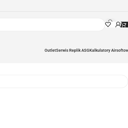
Outlet
Serwis Replik ASG
Kalkulatory Airsofto