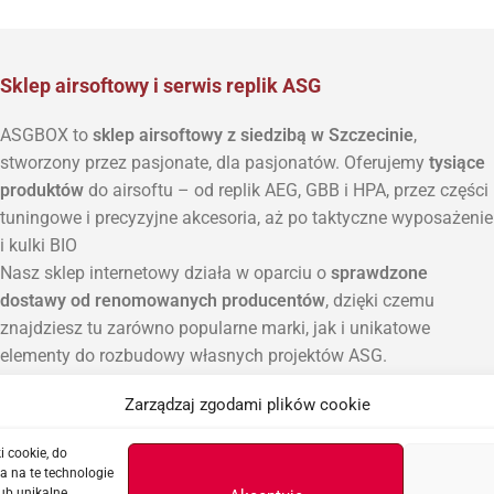
Sklep airsoftowy i serwis replik ASG
ASGBOX to
sklep airsoftowy z siedzibą w Szczecinie
,
stworzony przez pasjonate, dla pasjonatów. Oferujemy
tysiące
produktów
do airsoftu – od replik AEG, GBB i HPA, przez części
tuningowe i precyzyjne akcesoria, aż po taktyczne wyposażenie
i kulki BIO
Nasz sklep internetowy działa w oparciu o
sprawdzone
dostawy od renomowanych producentów
, dzięki czemu
znajdziesz tu zarówno popularne marki, jak i unikatowe
elementy do rozbudowy własnych projektów ASG.
Poza sprzedażą prowadzimy również
serwis replik ASG, AEG i
Zarządzaj zgodami plików cookie
HPA
, w którym zajmujemy się diagnostyką, modernizacją i
konserwacją sprzętu. Każda naprawa wykonywana jest z
i cookie, do
dbałością o szczegóły i zastosowaniem najlepszych praktyk.
a na te technologie
Jeśli szukasz miejsca, gdzie
profesjonalna wiedza spotyka się
ub unikalne