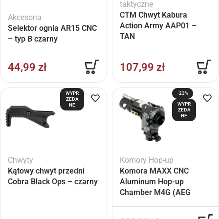
taktyczne
CTM Chwyt Kabura
Akcesoria
Action Army AAP01 –
Selektor ognia AR15 CNC
TAN
– typ B czarny
44,99
zł
107,99
zł
WYPR
-23%
ZEDA
WYPR
NE
ZEDA
NE
Chwyty
Komory Hop-up
Kątowy chwyt przedni
Komora MAXX CNC
Cobra Black Ops – czarny
Aluminum Hop-up
Chamber M4G (AEG
M4/16)