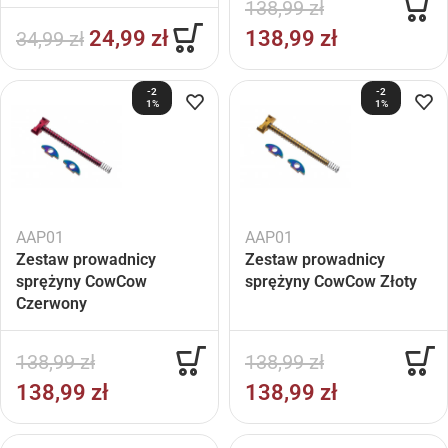
138,99
zł
24,99
zł
138,99
zł
34,99
zł
-2
-2
1%
1%
AAP01
AAP01
Zestaw prowadnicy
Zestaw prowadnicy
sprężyny CowCow
sprężyny CowCow Złoty
Czerwony
138,99
zł
138,99
zł
138,99
zł
138,99
zł