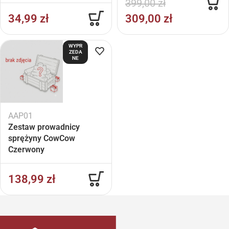
399,00
zł
34,99
zł
309,00
zł
WYPR
ZEDA
NE
AAP01
Zestaw prowadnicy
sprężyny CowCow
Czerwony
138,99
zł