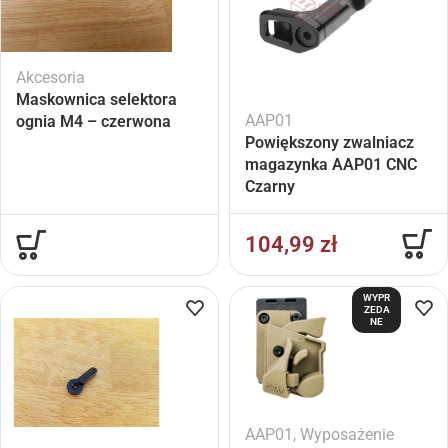
Akcesoria
Maskownica selektora
AAP01
ognia M4 – czerwona
Powiększony zwalniacz
magazynka AAP01 CNC
Czarny
104,99
zł
WYPR
ZEDA
NE
AAP01
,
Wyposażenie