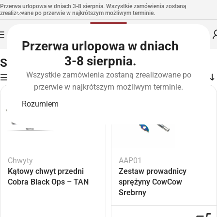
Przerwa urlopowa w dniach 3-8 sierpnia. Wszystkie zamówienia zostaną
zrealizowane po przerwie w najkrótszym możliwym terminie.
Przerwa urlopowa w dniach
Strona główna
»
Atrybut produktu: Color
»
Szary
3-8 sierpnia.
Szary
Wszystkie zamówienia zostaną zrealizowane po
Filters
przerwie w najkrótszym możliwym terminie.
-2
-2
9%
1%
Rozumiem
Chwyty
AAP01
Kątowy chwyt przedni
Zestaw prowadnicy
Cobra Black Ops – TAN
sprężyny CowCow
Srebrny