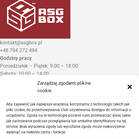
kontakt@asgbox.pl
+48 794 272 494
Godziny pracy
Poniedziałek – Piątek: 9:00 – 18:00
Sobota: 10:00 – 14:00
Niedziela: Zamknięte
Zarządzaj zgodami plików
Punkt Odbioru zamówień
cookie
Bezrzecze, ul. Herbaciana 3
Proszę o wcześniejszy kontakt telefoniczny
Aby zapewnić jak najlepsze wrażenia, korzystamy z technologii, takich jak
pliki cookie, do przechowywania i/lub uzyskiwania dostępu do informacji o
urządzeniu. Zgoda na te technologie pozwoli nam przetwarzać dane, takie
Sklep airsoftowy i serwis replik ASG
jak zachowanie podczas przeglądania lub unikalne identyfikatory na tej
stronie. Brak wyrażenia zgody lub wycofanie zgody może niekorzystnie
wpłynąć na niektóre cechy i funkcje.
Ważne linki