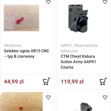
Akcesoria
AAP01
,
Wyposażenie
Selektor ognia AR15 CNC
taktyczne
– typ B czerwony
CTM Chwyt Kabura
Action Army AAP01
Czarna
44,99
zł
119,99
zł