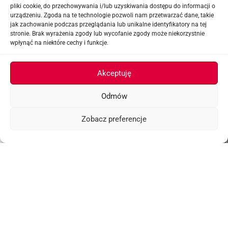
pliki cookie, do przechowywania i/lub uzyskiwania dostępu do informacji o
urządzeniu. Zgoda na te technologie pozwoli nam przetwarzać dane, takie
jak zachowanie podczas przeglądania lub unikalne identyfikatory na tej
stronie. Brak wyrażenia zgody lub wycofanie zgody może niekorzystnie
wpłynąć na niektóre cechy i funkcje.
Akceptuję
Odmów
Zobacz preferencje
Menu
Lista życzeń
Koszyk
Get in on the Action button