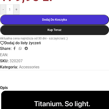
-
+
Dodaj Do Koszyka
Kup Teraz
Aktualna cena najniższa od 30 dni - szczęściarz ;)
Dodaj do listy życzeń
Share:
EAN:
SKU:
320207
Kategoria:
Accessories
Opis