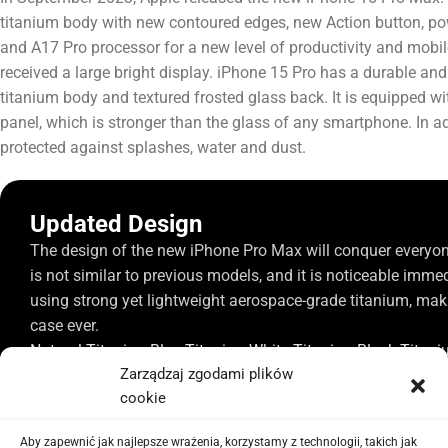
titanium body with new contoured edges, new Action button, p
and A17 Pro processor for a new level of productivity and mobi
received a large bright display. iPhone 15 Pro has a durable an
titanium body and textured frosted glass back. It is equipped wi
panel, which is stronger than the glass of any smartphone. In ad
protected against splashes, water and dust.
Updated Design
The design of the new iPhone Pro Max will conquer everyon
is not similar to previous models, and it is noticeable imme
using strong yet lightweight aerospace-grade titanium, makin
case ever.
Natural Titanium
Blue Titanium
White Titanium
Black Titan
Zarządzaj zgodami plików
cookie
Aby zapewnić jak najlepsze wrażenia, korzystamy z technologii, takich jak