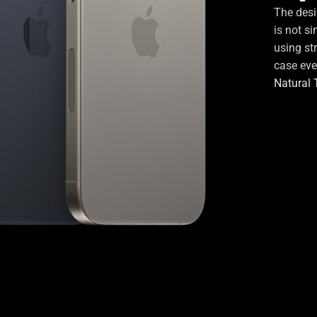
The desi
is not s
using st
case eve
Natural 