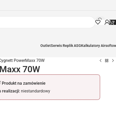
Outlet
Serwis Replik ASG
Kalkulatory Airsofto
Cygnett PowerMaxx 70W
rMaxx 70W
 Produkt na zamówienie
 realizacji:
niestandardowy