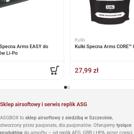
Kulki
Specna Arms EASY do
Kulki Specna Arms CORE™ 0
ów Li-Po
27,99
zł
Sklep airsoftowy i serwis replik ASG
ASGBOX to
sklep airsoftowy z siedzibą w Szczecinie
,
stworzony przez pasjonate, dla pasjonatów. Oferujemy
tysiące
produktów
do airsoftu – od replik AEG, GBB i HPA, przez części