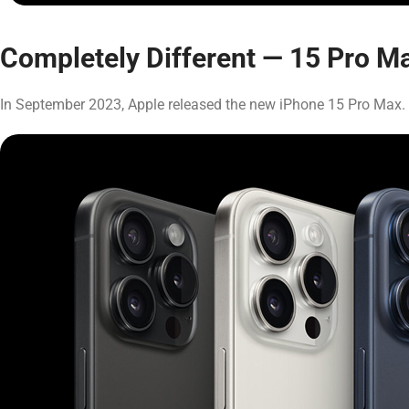
Completely Different — 15 Pro M
In September 2023, Apple released the new iPhone 15 Pro Max. S