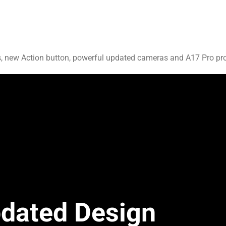
ew Action button, powerful updated cameras and A17 Pro processo
dated Design