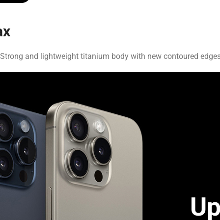
ax
trong and lightweight titanium body with new contoured edges, n
Up