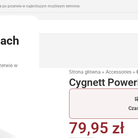
 po przerwie w najkrótszym możliwym terminie.
iach
romocje
Outlet
zerwie w
Strona główna
»
Accessories
»
Cygnett Powe

Czas
79,95
zł