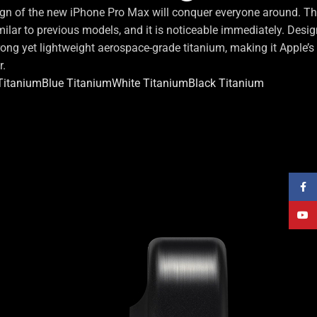
gn of the new iPhone Pro Max will conquer everyone around. Th
imilar to previous models, and it is noticeable immediately. Desi
rong yet lightweight aerospace-grade titanium, making it Apple’s 
r.
Titanium
Blue Titanium
White Titanium
Black Titanium
Faceb
YouT