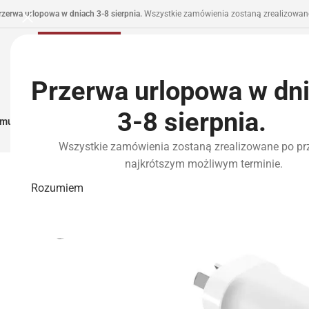
rzerwa urlopowa w dniach 3-8 sierpnia.
Wszystkie zamówienia zostaną zrealizowane
Przerwa urlopowa w dn
3-8 sierpnia.
municja I Zasilanie
Repliki
Części I Tuning
HPA
Wyposażenie Taktyczne
P
Wszystkie zamówienia zostaną zrealizowane po pr
najkrótszym możliwym terminie.
Rozumiem