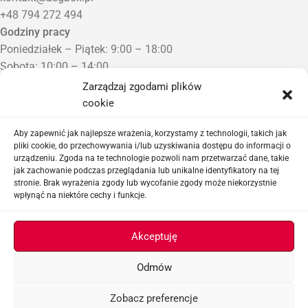
+48 794 272 494
Godziny pracy
Poniedziałek – Piątek: 9:00 – 18:00
Sobota: 10:00 – 14:00
Niedziela: Zamknięte
Zarządzaj zgodami plików
Punkt Odbioru zamówień
cookie
Bezrzecze, ul. Herbaciana 3
Proszę o wcześniejszy kontakt telefoniczny
Aby zapewnić jak najlepsze wrażenia, korzystamy z technologii, takich jak
pliki cookie, do przechowywania i/lub uzyskiwania dostępu do informacji o
urządzeniu. Zgoda na te technologie pozwoli nam przetwarzać dane, takie
Sklep airsoftowy i serwis replik ASG
jak zachowanie podczas przeglądania lub unikalne identyfikatory na tej
stronie. Brak wyrażenia zgody lub wycofanie zgody może niekorzystnie
wpłynąć na niektóre cechy i funkcje.
Ważne linki
Akceptuję
Odmów
ASGBOX.PL © 2026
Zobacz preferencje