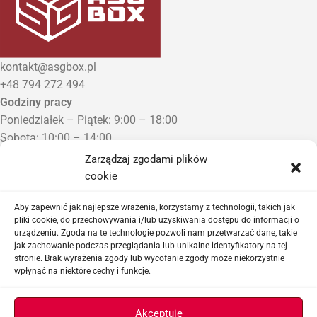
kontakt@asgbox.pl
+48 794 272 494
Godziny pracy
Poniedziałek – Piątek: 9:00 – 18:00
Sobota: 10:00 – 14:00
Niedziela: Zamknięte
Zarządzaj zgodami plików
Punkt Odbioru zamówień
cookie
Bezrzecze, ul. Herbaciana 3
Proszę o wcześniejszy kontakt telefoniczny
Aby zapewnić jak najlepsze wrażenia, korzystamy z technologii, takich jak
pliki cookie, do przechowywania i/lub uzyskiwania dostępu do informacji o
urządzeniu. Zgoda na te technologie pozwoli nam przetwarzać dane, takie
Sklep airsoftowy i serwis replik ASG
jak zachowanie podczas przeglądania lub unikalne identyfikatory na tej
stronie. Brak wyrażenia zgody lub wycofanie zgody może niekorzystnie
wpłynąć na niektóre cechy i funkcje.
Ważne linki
Akceptuję