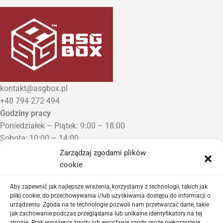
kontakt@asgbox.pl
+48 794 272 494
Godziny pracy
Poniedziałek – Piątek: 9:00 – 18:00
Sobota: 10:00 – 14:00
Niedziela: Zamknięte
Zarządzaj zgodami plików
Punkt Odbioru zamówień
cookie
Bezrzecze, ul. Herbaciana 3
Proszę o wcześniejszy kontakt telefoniczny
Aby zapewnić jak najlepsze wrażenia, korzystamy z technologii, takich jak
pliki cookie, do przechowywania i/lub uzyskiwania dostępu do informacji o
urządzeniu. Zgoda na te technologie pozwoli nam przetwarzać dane, takie
Sklep airsoftowy i serwis replik ASG
jak zachowanie podczas przeglądania lub unikalne identyfikatory na tej
stronie. Brak wyrażenia zgody lub wycofanie zgody może niekorzystnie