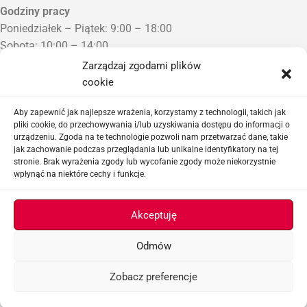
Godziny pracy
Poniedziałek – Piątek: 9:00 – 18:00
Sobota: 10:00 – 14:00
Niedziela: Zamknięte
Zarządzaj zgodami plików
Punkt Odbioru zamówień
cookie
Bezrzecze, ul. Herbaciana 3
Proszę o wcześniejszy kontakt telefoniczny
Aby zapewnić jak najlepsze wrażenia, korzystamy z technologii, takich jak
pliki cookie, do przechowywania i/lub uzyskiwania dostępu do informacji o
urządzeniu. Zgoda na te technologie pozwoli nam przetwarzać dane, takie
Sklep airsoftowy i serwis replik ASG
jak zachowanie podczas przeglądania lub unikalne identyfikatory na tej
stronie. Brak wyrażenia zgody lub wycofanie zgody może niekorzystnie
wpłynąć na niektóre cechy i funkcje.
Ważne linki
Akceptuję
Odmów
ASGBOX.PL © 2026
Zobacz preferencje
Menu
Lista życzeń
Koszyk