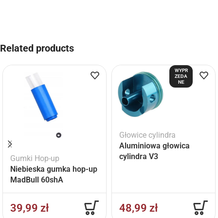
Related products
WYPR
ZEDA
NE
Głowice cylindra
Aluminiowa głowica
cylindra V3
Gumki Hop-up
Niebieska gumka hop-up
MadBull 60shA
39,99
zł
48,99
zł