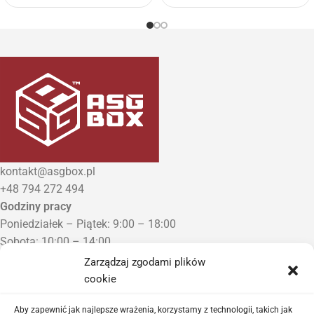
kontakt@asgbox.pl
+48 794 272 494
Godziny pracy
Poniedziałek – Piątek: 9:00 – 18:00
Sobota: 10:00 – 14:00
Niedziela: Zamknięte
Zarządzaj zgodami plików
Punkt Odbioru zamówień
cookie
Bezrzecze, ul. Herbaciana 3
Proszę o wcześniejszy kontakt telefoniczny
Aby zapewnić jak najlepsze wrażenia, korzystamy z technologii, takich jak