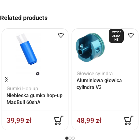
Related products
WYPR
ZEDA
NE
Głowice cylindra
Aluminiowa głowica
cylindra V3
Gumki Hop-up
Niebieska gumka hop-up
MadBull 60shA
39,99
zł
48,99
zł