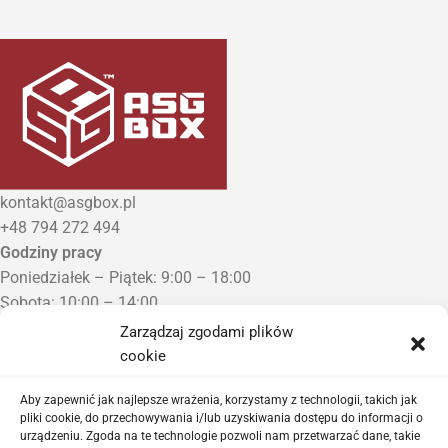
kontakt@asgbox.pl
+48 794 272 494
Godziny pracy
Poniedziałek – Piątek: 9:00 – 18:00
Sobota: 10:00 – 14:00
Niedziela: Zamknięte
Zarządzaj zgodami plików
Punkt Odbioru zamówień
cookie
Bezrzecze, ul. Herbaciana 3
Proszę o wcześniejszy kontakt telefoniczny
Aby zapewnić jak najlepsze wrażenia, korzystamy z technologii, takich jak
pliki cookie, do przechowywania i/lub uzyskiwania dostępu do informacji o
urządzeniu. Zgoda na te technologie pozwoli nam przetwarzać dane, takie
Sklep airsoftowy i serwis replik ASG