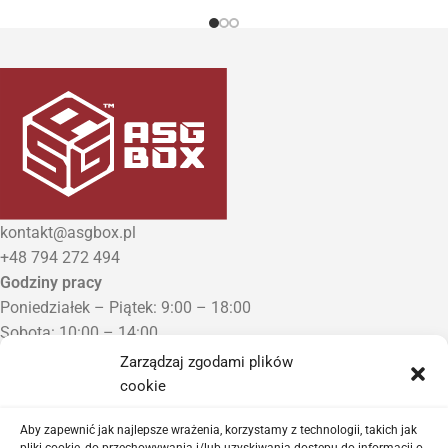
kontakt@asgbox.pl
+48 794 272 494
Godziny pracy
Poniedziałek – Piątek: 9:00 – 18:00
Sobota: 10:00 – 14:00
Niedziela: Zamknięte
Zarządzaj zgodami plików
Punkt Odbioru zamówień
cookie
Bezrzecze, ul. Herbaciana 3
Proszę o wcześniejszy kontakt telefoniczny
Aby zapewnić jak najlepsze wrażenia, korzystamy z technologii, takich jak