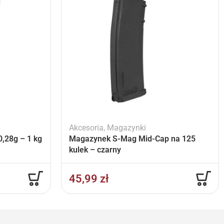
Akcesoria
,
Magazynki
,28g – 1 kg
Magazynek S-Mag Mid-Cap na 125
kulek – czarny
45,99
zł