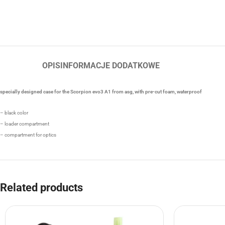
OPIS
INFORMACJE DODATKOWE
specially designed case for the Scorpion evo3 A1 from asg, with pre-cut foam, waterproof
– black color
– loader compartment
– compartment for optics
Related products