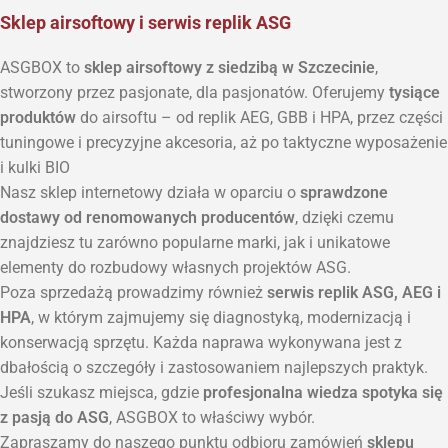
Sklep airsoftowy i serwis replik ASG
ASGBOX to
sklep airsoftowy z siedzibą w Szczecinie
,
stworzony przez pasjonate, dla pasjonatów. Oferujemy
tysiące
produktów
do airsoftu – od replik AEG, GBB i HPA, przez części
tuningowe i precyzyjne akcesoria, aż po taktyczne wyposażenie
i kulki BIO
Nasz sklep internetowy działa w oparciu o
sprawdzone
dostawy od renomowanych producentów
, dzięki czemu
znajdziesz tu zarówno popularne marki, jak i unikatowe
elementy do rozbudowy własnych projektów ASG.
Poza sprzedażą prowadzimy również
serwis replik ASG, AEG i
HPA
, w którym zajmujemy się diagnostyką, modernizacją i
konserwacją sprzętu. Każda naprawa wykonywana jest z
dbałością o szczegóły i zastosowaniem najlepszych praktyk.
Jeśli szukasz miejsca, gdzie
profesjonalna wiedza spotyka się
z pasją do ASG
, ASGBOX to właściwy wybór.
Zapraszamy do naszego punktu odbioru zamówień
sklepu