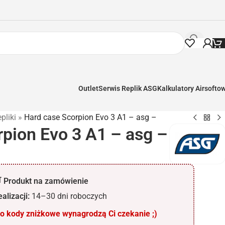
Outlet
Serwis Replik ASG
Kalkulatory Airsofto
pliki
»
Hard case Scorpion Evo 3 A1 – asg –
pion Evo 3 A1 – asg –
 Produkt na zamówienie
alizacji:
14–30 dni roboczych
 kody zniżkowe wynagrodzą Ci czekanie ;)