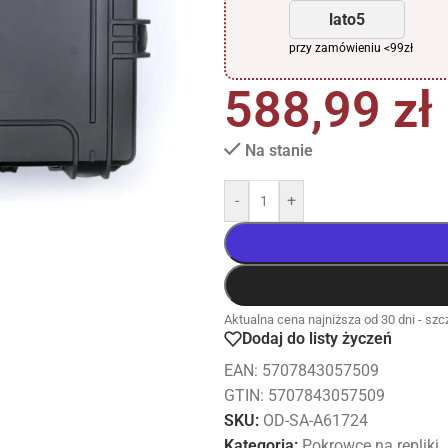
lato5
przy zamówieniu <99zł
588,99
zł
Na stanie
-
+
Aktualna cena najniższa od 30 dni - szcz
Dodaj do listy życzeń
EAN:
5707843057509
GTIN: 5707843057509
SKU:
OD-SA-A61724
Kategoria:
Pokrowce na repliki