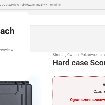
 po przerwie w najkrótszym możliwym terminie.
iach
romocje
Outlet
zerwie w
Strona główna
»
Pokrowce na re
Hard case Scor

Czas re
Ograniczone czasowo