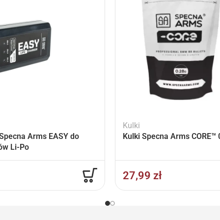
Kulki
Specna Arms EASY do
Kulki Specna Arms CORE™ 0
ów Li-Po
27,99
zł