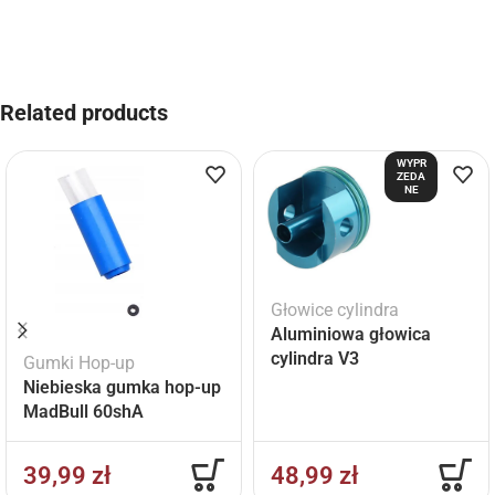
Related products
WYPR
ZEDA
NE
Głowice cylindra
Aluminiowa głowica
cylindra V3
Gumki Hop-up
Niebieska gumka hop-up
MadBull 60shA
39,99
zł
48,99
zł