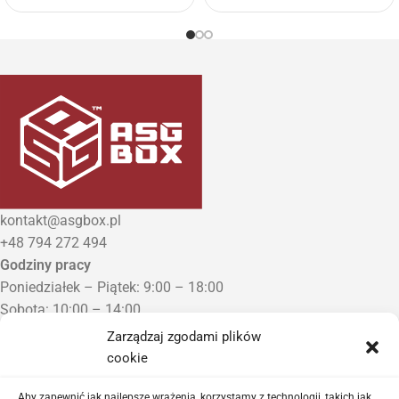
kontakt@asgbox.pl
+48 794 272 494
Godziny pracy
Poniedziałek – Piątek: 9:00 – 18:00
Sobota: 10:00 – 14:00
Niedziela: Zamknięte
Zarządzaj zgodami plików
Punkt Odbioru zamówień
cookie
Bezrzecze, ul. Herbaciana 3
Proszę o wcześniejszy kontakt telefoniczny
Aby zapewnić jak najlepsze wrażenia, korzystamy z technologii, takich jak