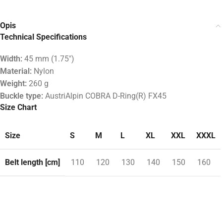
Opis
Technical Specifications
Width:
45 mm (1.75″)
Material:
Nylon
Weight:
260 g
Buckle type:
AustriAlpin COBRA D-Ring(R) FX45
Size Chart
Size
S
M
L
XL
XXL
XXXL
Belt length [cm]
110
120
130
140
150
160