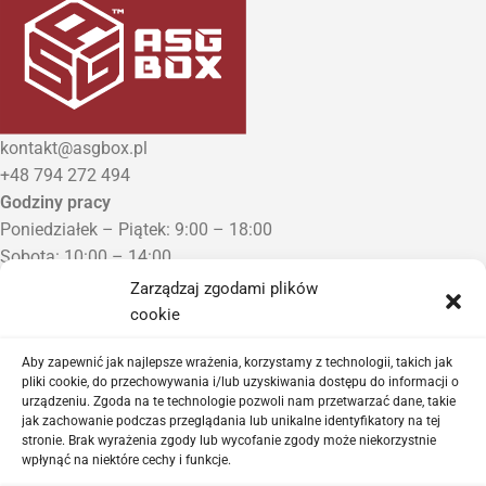
kontakt@asgbox.pl
+48 794 272 494
Godziny pracy
Poniedziałek – Piątek: 9:00 – 18:00
Sobota: 10:00 – 14:00
Niedziela: Zamknięte
Zarządzaj zgodami plików
Punkt Odbioru zamówień
cookie
Bezrzecze, ul. Herbaciana 3
Proszę o wcześniejszy kontakt telefoniczny
Aby zapewnić jak najlepsze wrażenia, korzystamy z technologii, takich jak
pliki cookie, do przechowywania i/lub uzyskiwania dostępu do informacji o
urządzeniu. Zgoda na te technologie pozwoli nam przetwarzać dane, takie
Sklep airsoftowy i serwis replik ASG
jak zachowanie podczas przeglądania lub unikalne identyfikatory na tej
stronie. Brak wyrażenia zgody lub wycofanie zgody może niekorzystnie
wpłynąć na niektóre cechy i funkcje.
Ważne linki