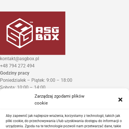
kontakt@asgbox.pl
+48 794 272 494
Godziny pracy
Poniedziałek – Piątek: 9:00 – 18:00
Sobota: 10:00 – 14:00
Niedziela: Zamknięte
Zarządzaj zgodami plików
Punkt Odbioru zamówień
cookie
Bezrzecze, ul. Herbaciana 3
Proszę o wcześniejszy kontakt telefoniczny
Aby zapewnić jak najlepsze wrażenia, korzystamy z technologii, takich jak
pliki cookie, do przechowywania i/lub uzyskiwania dostępu do informacji o
urządzeniu. Zgoda na te technologie pozwoli nam przetwarzać dane, takie