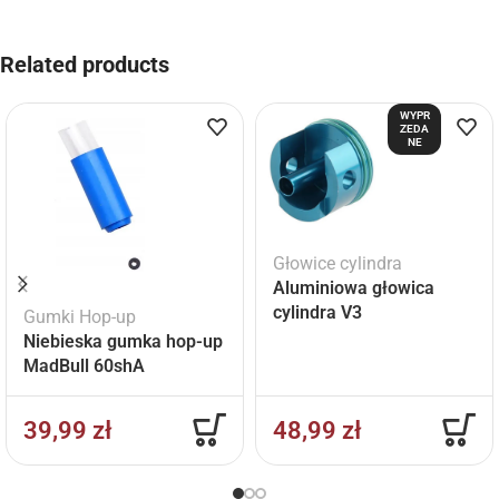
Related products
WYPR
ZEDA
NE
Głowice cylindra
Aluminiowa głowica
cylindra V3
Gumki Hop-up
Niebieska gumka hop-up
MadBull 60shA
39,99
zł
48,99
zł