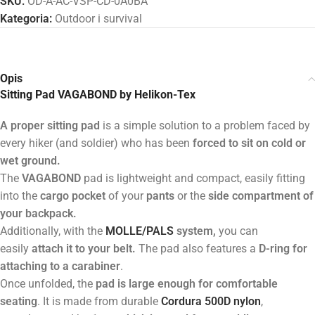
SKU:
OD-A-AC-VSP-CD-0A0BA
Kategoria:
Outdoor i survival
Opis
Sitting Pad VAGABOND by Helikon-Tex
A proper sitting pad
is a simple solution to a problem faced by
every hiker (and soldier) who has been
forced to sit on cold or
wet ground.
The
VAGABOND
pad is lightweight and compact, easily fitting
into the
cargo pocket
of your
pants
or the
side compartment of
your backpack.
Additionally, with the
MOLLE/PALS
system,
you can
easily
attach it to your belt.
The pad also features a
D-ring for
attaching to a carabiner
.
Once unfolded, the
pad is large enough for comfortable
seating
. It is made from durable
Cordura 500D
nylon
,