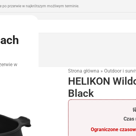
 po przerwie w najkrótszym możliwym terminie.
iach
romocje
Outlet
zerwie w
Strona główna
»
Outdoor i survi
HELIKON Wild
Black

Czas r
Ograniczone czasowo