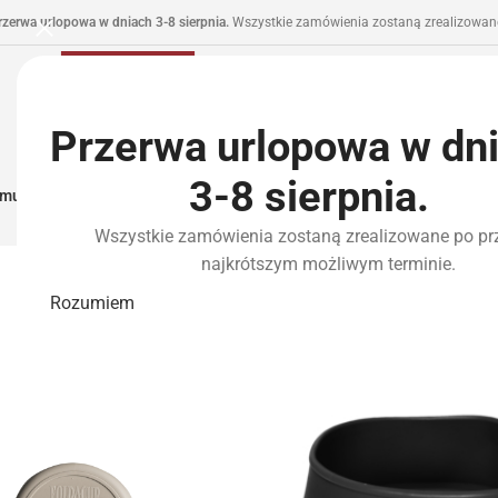
rzerwa urlopowa w dniach 3-8 sierpnia.
Wszystkie zamówienia zostaną zrealizowane
Przerwa urlopowa w dn
3-8 sierpnia.
municja I Zasilanie
Repliki
Części I Tuning
HPA
Wyposażenie Taktyczne
P
Wszystkie zamówienia zostaną zrealizowane po pr
najkrótszym możliwym terminie.
Rozumiem