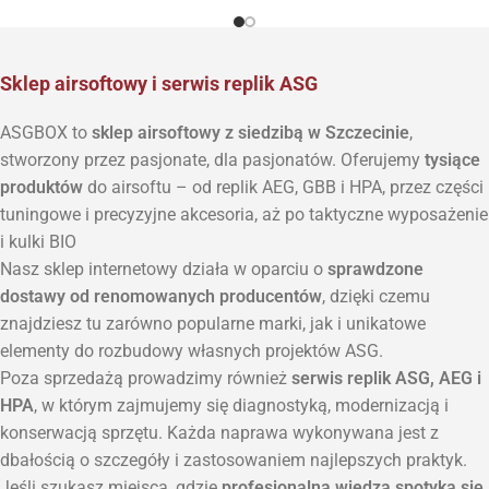
Sklep airsoftowy i serwis replik ASG
ASGBOX to
sklep airsoftowy z siedzibą w Szczecinie
,
stworzony przez pasjonate, dla pasjonatów. Oferujemy
tysiące
produktów
do airsoftu – od replik AEG, GBB i HPA, przez części
tuningowe i precyzyjne akcesoria, aż po taktyczne wyposażenie
i kulki BIO
Nasz sklep internetowy działa w oparciu o
sprawdzone
dostawy od renomowanych producentów
, dzięki czemu
znajdziesz tu zarówno popularne marki, jak i unikatowe
elementy do rozbudowy własnych projektów ASG.
Poza sprzedażą prowadzimy również
serwis replik ASG, AEG i
HPA
, w którym zajmujemy się diagnostyką, modernizacją i
konserwacją sprzętu. Każda naprawa wykonywana jest z
dbałością o szczegóły i zastosowaniem najlepszych praktyk.
Jeśli szukasz miejsca, gdzie
profesjonalna wiedza spotyka się