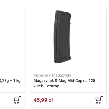
Akcesoria
,
Magazynki
,28g – 1 kg
Magazynek S-Mag Mid-Cap na 125
kulek – czarny
45,99
zł