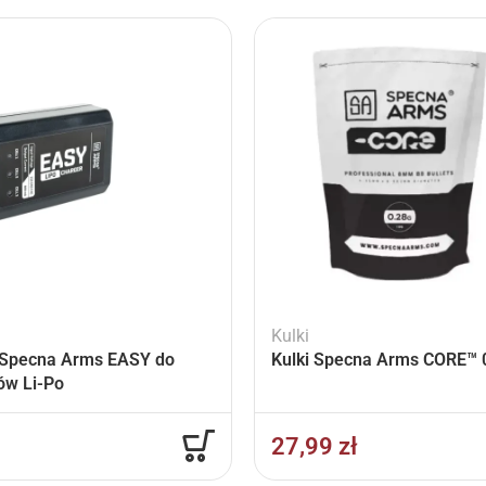
Kulki
Specna Arms EASY do
Kulki Specna Arms CORE™ 0
ów Li-Po
27,99
zł