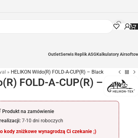
Outlet
Serwis Replik ASG
Kalkulatory Airsofto
val
»
HELIKON Wildo(R) FOLD-A-CUP(R) – Black
o(R) FOLD-A-CUP(R) –
 Produkt na zamówienie
ealizacji:
7-10 dni roboczych
 kody zniżkowe wynagrodzą Ci czekanie ;)