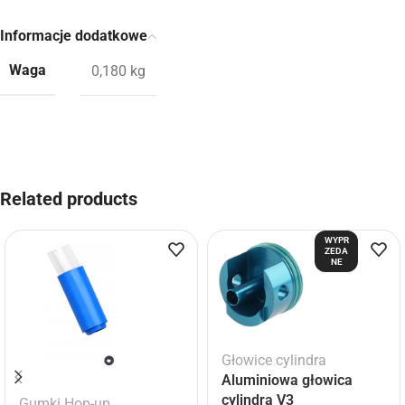
Informacje dodatkowe
Waga
0,180 kg
Related products
WYPR
ZEDA
NE
Głowice cylindra
Aluminiowa głowica
cylindra V3
Gumki Hop-up