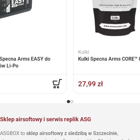
Kulki
Specna Arms EASY do
Kulki Specna Arms CORE™ 0
ów Li-Po
27,99
zł
Sklep airsoftowy i serwis replik ASG
ASGBOX to
sklep airsoftowy z siedzibą w Szczecinie
,