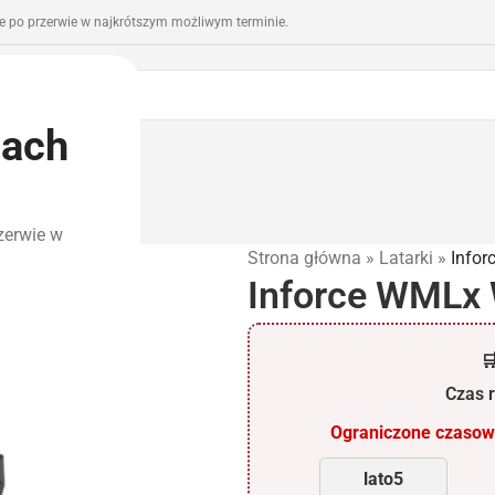
 po przerwie w najkrótszym możliwym terminie.
iach
romocje
Outlet
zerwie w
Strona główna
»
Latarki
»
Infor
Inforce WMLx W

Czas r
Ograniczone czasowo
lato5