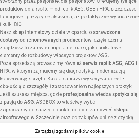
stworzony przez pasjonate, dla pasjonatów. Oferujemy
tysiące
produktów
do airsoftu – od replik AEG, GBB i HPA, przez części
tuningowe i precyzyjne akcesoria, aż po taktyczne wyposażenie
i kulki BIO
Nasz sklep internetowy działa w oparciu o
sprawdzone
dostawy od renomowanych producentów
, dzięki czemu
znajdziesz tu zarówno popularne marki, jak i unikatowe
elementy do rozbudowy własnych projektów ASG.
Poza sprzedażą prowadzimy również
serwis replik ASG, AEG i
HPA
, w którym zajmujemy się diagnostyką, modernizacją i
konserwacją sprzętu. Każda naprawa wykonywana jest z
dbałością o szczegóły i zastosowaniem najlepszych praktyk.
Jeśli szukasz miejsca, gdzie
profesjonalna wiedza spotyka się
z pasją do ASG
, ASGBOX to właściwy wybór.
Zapraszamy do naszego punktu odbioru zamówień
sklepu
airsoftowego w Szczecinie
oraz do zakupów online z szybką
wysyłką na terenie całej Polski.
Zarządzaj zgodami plików cookie