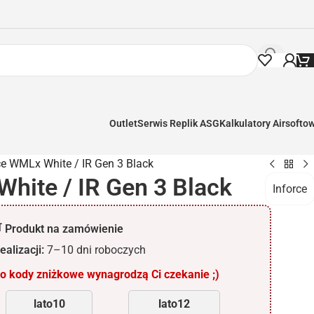
Outlet
Serwis Replik ASG
Kalkulatory Airsofto
ce WMLx White / IR Gen 3 Black
hite / IR Gen 3 Black
Inforce
 Produkt na zamówienie
ealizacji:
7–10 dni roboczych
 kody zniżkowe wynagrodzą Ci czekanie ;)
lato10
lato12