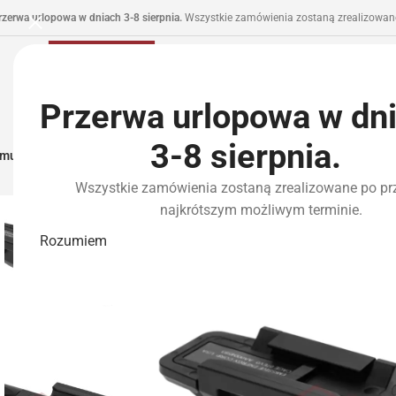
rzerwa urlopowa w dniach 3-8 sierpnia.
Wszystkie zamówienia zostaną zrealizowane
Przerwa urlopowa w dn
3-8 sierpnia.
municja I Zasilanie
Repliki
Części I Tuning
HPA
Wyposażenie Taktyczne
P
Wszystkie zamówienia zostaną zrealizowane po pr
najkrótszym możliwym terminie.
Rozumiem