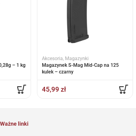
Akcesoria
,
Magazynki
,28g – 1 kg
Magazynek S-Mag Mid-Cap na 125
kulek – czarny
45,99
zł
Ważne linki