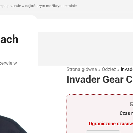
 po przerwie w najkrótszym możliwym terminie.
iach
romocje
Outlet
zerwie w
Strona główna
»
Odzież
»
Invad
Invader Gear 

Czas r
Ograniczone czasowo