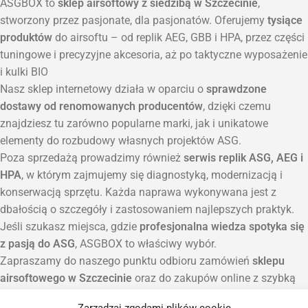
ASGBOX to
sklep airsoftowy z siedzibą w Szczecinie
,
stworzony przez pasjonate, dla pasjonatów. Oferujemy
tysiące
produktów
do airsoftu – od replik AEG, GBB i HPA, przez części
tuningowe i precyzyjne akcesoria, aż po taktyczne wyposażenie
i kulki BIO
Nasz sklep internetowy działa w oparciu o
sprawdzone
dostawy od renomowanych producentów
, dzięki czemu
znajdziesz tu zarówno popularne marki, jak i unikatowe
elementy do rozbudowy własnych projektów ASG.
Poza sprzedażą prowadzimy również
serwis replik ASG, AEG i
HPA
, w którym zajmujemy się diagnostyką, modernizacją i
konserwacją sprzętu. Każda naprawa wykonywana jest z
dbałością o szczegóły i zastosowaniem najlepszych praktyk.
Jeśli szukasz miejsca, gdzie
profesjonalna wiedza spotyka się
z pasją do ASG
, ASGBOX to właściwy wybór.
Zapraszamy do naszego punktu odbioru zamówień
sklepu
airsoftowego w Szczecinie
oraz do zakupów online z szybką
wysyłką na terenie całej Polski.