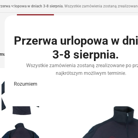
rzerwa urlopowa w dniach 3-8 sierpnia.
Wszystkie zamówienia zostaną zrealizowane
Przerwa urlopowa w dn
3-8 sierpnia.
municja I Zasilanie
Repliki
Części I Tuning
HPA
Wyposażenie Taktyczne
P
Wszystkie zamówienia zostaną zrealizowane po pr
najkrótszym możliwym terminie.
Rozumiem