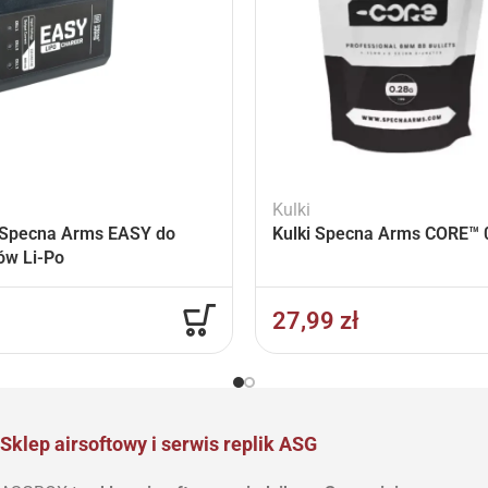
Kulki
Specna Arms EASY do
Kulki Specna Arms CORE™ 0
ów Li-Po
27,99
zł
Sklep airsoftowy i serwis replik ASG