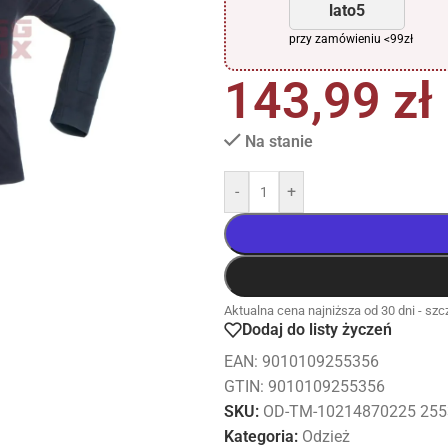
lato5
przy zamówieniu <99zł
143,99
zł
Na stanie
-
+
Aktualna cena najniższa od 30 dni - szcz
Dodaj do listy życzeń
EAN:
9010109255356
GTIN: 9010109255356
SKU:
OD-TM-10214870225 255
Kategoria:
Odzież