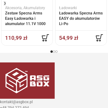
Akcesoria
,
Akumulatory
Ładowarki
Zestaw Specna Arms
Ładowarka Specna Arms
Easy Ładowarka i
EASY do akumulatorów
akumulator 11.1V 1000
Li-Po
mAh
110,99
zł
54,99
zł
kontakt@asgbox.pl
+48 794 272 494