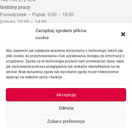
Godziny pracy
Poniedziałek – Piątek: 9:00 – 18:00
Sobota: 10:00 – 14:00
Niedziela: Zamknięte
Zarządzaj zgodami plików
Punkt Odbioru zamówień
cookie
Bezrzecze, ul. Herbaciana 3
Proszę o wcześniejszy kontakt telefoniczny
Aby zapewnić jak najlepsze wrażenia, korzystamy z technologii, takich jak
pliki cookie, do przechowywania i/lub uzyskiwania dostępu do informacji o
urządzeniu. Zgoda na te technologie pozwoli nam przetwarzać dane, takie
Sklep airsoftowy i serwis replik ASG
jak zachowanie podczas przeglądania lub unikalne identyfikatory na tej
stronie. Brak wyrażenia zgody lub wycofanie zgody może niekorzystnie
wpłynąć na niektóre cechy i funkcje.
Ważne linki
Akceptuję
Odmów
ASGBOX.PL © 2026
Zobacz preferencje
Menu
Lista życzeń
Koszyk