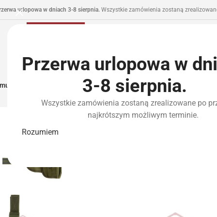
rzerwa urlopowa w dniach 3-8 sierpnia.
Wszystkie zamówienia zostaną zrealizowane
Przerwa urlopowa w dn
3-8 sierpnia.
municja I Zasilanie
Repliki
Części I Tuning
HPA
Wyposażenie Taktyczne
P
Wszystkie zamówienia zostaną zrealizowane po pr
najkrótszym możliwym terminie.
WYPRZEDANE
Rozumiem