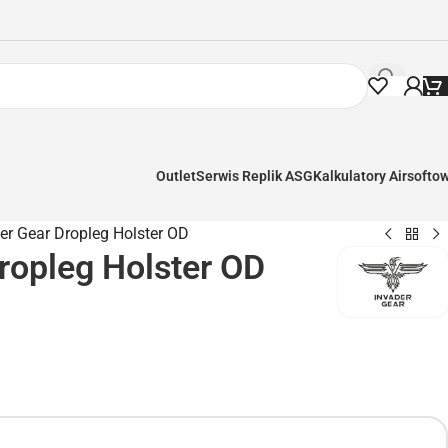
Outlet
Serwis Replik ASG
Kalkulatory Airsofto
er Gear Dropleg Holster OD
ropleg Holster OD