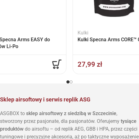
Kulki
Specna Arms EASY do
Kulki Specna Arms CORE™ 0
ów Li-Po
27,99
zł
Sklep airsoftowy i serwis replik ASG
ASGBOX to
sklep airsoftowy z siedzibą w Szczecinie
,
stworzony przez pasjonate, dla pasjonatów. Oferujemy
tysiące
produktów
do airsoftu – od replik AEG, GBB i HPA, przez części
tuningowe i precyzyjne akcesoria, aż po taktyczne wyposażenie