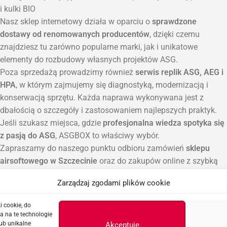
i kulki BIO
Nasz sklep internetowy działa w oparciu o
sprawdzone
dostawy od renomowanych producentów
, dzięki czemu
znajdziesz tu zarówno popularne marki, jak i unikatowe
elementy do rozbudowy własnych projektów ASG.
Poza sprzedażą prowadzimy również
serwis replik ASG, AEG i
HPA
, w którym zajmujemy się diagnostyką, modernizacją i
konserwacją sprzętu. Każda naprawa wykonywana jest z
dbałością o szczegóły i zastosowaniem najlepszych praktyk.
Jeśli szukasz miejsca, gdzie
profesjonalna wiedza spotyka się
z pasją do ASG
, ASGBOX to właściwy wybór.
Zapraszamy do naszego punktu odbioru zamówień
sklepu
airsoftowego w Szczecinie
oraz do zakupów online z szybką
wysyłką na terenie całej Polski.
Zarządzaj zgodami plików cookie
i cookie, do
a na te technologie
ub unikalne
Akceptuję