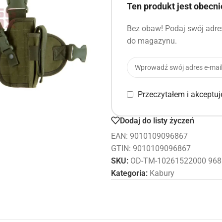
Ten produkt jest obecn
Bez obaw! Podaj swój adres
do magazynu.
Przeczytałem i akceptu
Dodaj do listy życzeń
EAN:
9010109096867
GTIN: 9010109096867
SKU:
OD-TM-10261522000 968
Kategoria:
Kabury