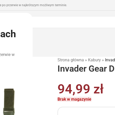
 po przerwie w najkrótszym możliwym terminie.
iach
romocje
Outlet
zerwie w
Strona główna
»
Kabury
»
Invad
Invader Gear D
94,99
zł
Brak w magazynie