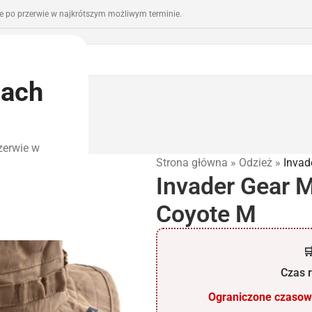
 po przerwie w najkrótszym możliwym terminie.
iach
romocje
Outlet
zerwie w
Strona główna
»
Odzież
»
Invad
Invader Gear 
Coyote M

Czas r
Ograniczone czasowo