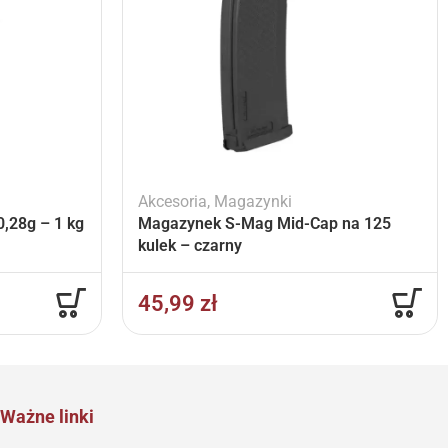
Akcesoria
,
Magazynki
,28g – 1 kg
Magazynek S-Mag Mid-Cap na 125
kulek – czarny
45,99
zł
Ważne linki