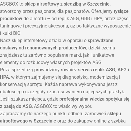
ASGBOX to
sklep airsoftowy z siedzibą w Szczecinie
,
stworzony przez pasjonate, dla pasjonatów. Oferujemy
tysiące
produktów
do airsoftu – od replik AEG, GBB i HPA, przez części
tuningowe i precyzyjne akcesoria, aż po taktyczne wyposażenie
i kulki BIO
Nasz sklep internetowy działa w oparciu o
sprawdzone
dostawy od renomowanych producentów
, dzięki czemu
znajdziesz tu zarówno popularne marki, jak i unikatowe
elementy do rozbudowy własnych projektów ASG.
Poza sprzedażą prowadzimy również
serwis replik ASG, AEG i
HPA
, w którym zajmujemy się diagnostyką, modernizacją i
konserwacją sprzętu. Każda naprawa wykonywana jest z
dbałością o szczegóły i zastosowaniem najlepszych praktyk.
Jeśli szukasz miejsca, gdzie
profesjonalna wiedza spotyka się
z pasją do ASG
, ASGBOX to właściwy wybór.
Zapraszamy do naszego punktu odbioru zamówień
sklepu
airsoftowego w Szczecinie
oraz do zakupów online z szybką
wysyłką na terenie całej Polski.