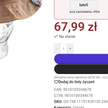
lato5
przy zamówieniu <99zł
67,99
zł
Na stanie
-
+
Aktualna cena najniższa od 30 dni - szcz
Dodaj do listy życzeń
EAN:
9010109344678
GTIN: 9010109344678
SKU:
OD-TM-11191430130 344
Kategoria:
Odzież