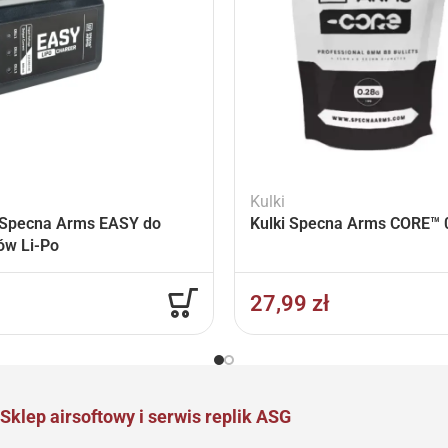
Kulki
Specna Arms EASY do
Kulki Specna Arms CORE™ 0
ów Li-Po
27,99
zł
Sklep airsoftowy i serwis replik ASG