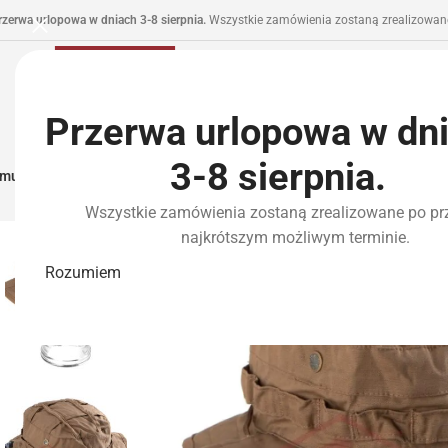
rzerwa urlopowa w dniach 3-8 sierpnia.
Wszystkie zamówienia zostaną zrealizowane
Przerwa urlopowa w dn
3-8 sierpnia.
municja I Zasilanie
Repliki
Części I Tuning
HPA
Wyposażenie Taktyczne
P
Wszystkie zamówienia zostaną zrealizowane po pr
najkrótszym możliwym terminie.
Rozumiem