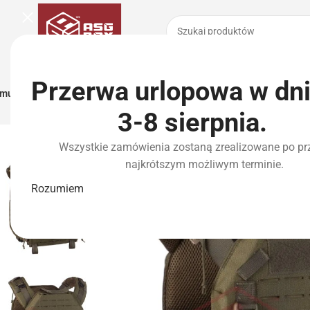
Przerwa urlopowa w dn
municja I Zasilanie
Repliki
Części I Tuning
HPA
Wyposażenie Taktyczne
P
3-8 sierpnia.
Wszystkie zamówienia zostaną zrealizowane po pr
najkrótszym możliwym terminie.
Rozumiem