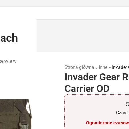
iach
romocje
Outlet
zerwie w
Strona główna
»
Inne
»
Invader 
Invader Gear 
Carrier OD

Czas r
Ograniczone czasowo