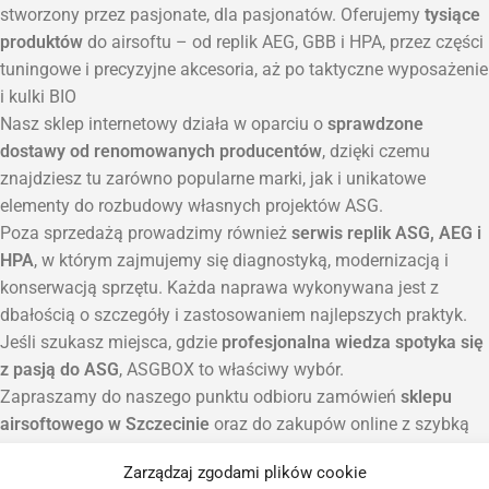
stworzony przez pasjonate, dla pasjonatów. Oferujemy
tysiące
produktów
do airsoftu – od replik AEG, GBB i HPA, przez części
tuningowe i precyzyjne akcesoria, aż po taktyczne wyposażenie
i kulki BIO
Nasz sklep internetowy działa w oparciu o
sprawdzone
dostawy od renomowanych producentów
, dzięki czemu
znajdziesz tu zarówno popularne marki, jak i unikatowe
elementy do rozbudowy własnych projektów ASG.
Poza sprzedażą prowadzimy również
serwis replik ASG, AEG i
HPA
, w którym zajmujemy się diagnostyką, modernizacją i
konserwacją sprzętu. Każda naprawa wykonywana jest z
dbałością o szczegóły i zastosowaniem najlepszych praktyk.
Jeśli szukasz miejsca, gdzie
profesjonalna wiedza spotyka się
z pasją do ASG
, ASGBOX to właściwy wybór.
Zapraszamy do naszego punktu odbioru zamówień
sklepu
airsoftowego w Szczecinie
oraz do zakupów online z szybką
wysyłką na terenie całej Polski.
Zarządzaj zgodami plików cookie