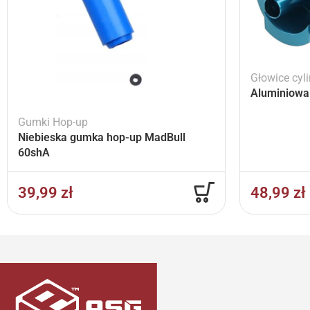
Głowice cyl
Aluminiowa 
Gumki Hop-up
Niebieska gumka hop-up MadBull
60shA
39,99
zł
48,99
zł