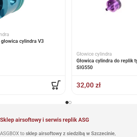
indra
głowica cylindra V3
Głowice cylindra
Głowica cylindra do replik 
SIG550
32,00
zł
Sklep airsoftowy i serwis replik ASG
ASGBOX to
sklep airsoftowy z siedzibą w Szczecinie
,