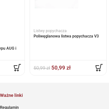
Listwy popychacza
Poliwęglanowa listwa popychacza V3
typu AUG i
50,99
zł
50,99
zł
Ważne linki
Regulamin