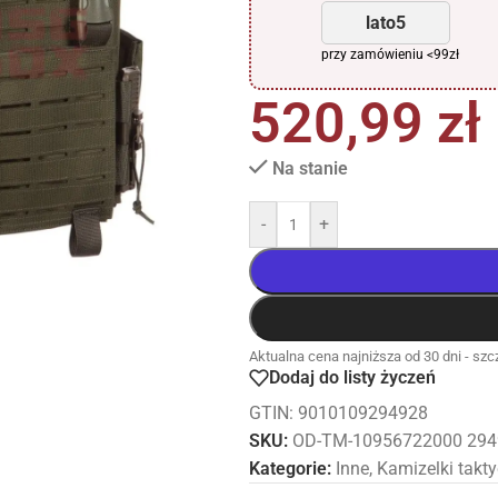
lato5
przy zamówieniu <99zł
520,99
zł
Na stanie
-
+
Aktualna cena najniższa od 30 dni - szcz
Dodaj do listy życzeń
GTIN: 9010109294928
SKU:
OD-TM-10956722000 294
Kategorie:
Inne
,
Kamizelki takt