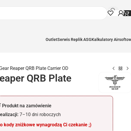
Outlet
Serwis Replik ASG
Kalkulatory Airsofto
Gear Reaper QRB Plate Carrier OD
Reaper QRB Plate
 Produkt na zamówienie
ealizacji:
7–10 dni roboczych
 kody zniżkowe wynagrodzą Ci czekanie ;)