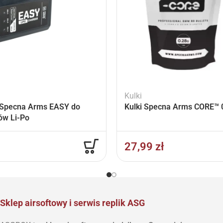
Kulki
Specna Arms EASY do
Kulki Specna Arms CORE™ 0
ów Li-Po
27,99
zł
Sklep airsoftowy i serwis replik ASG