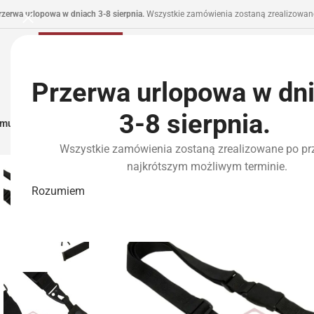
rzerwa urlopowa w dniach 3-8 sierpnia.
Wszystkie zamówienia zostaną zrealizowane
Przerwa urlopowa w dn
3-8 sierpnia.
municja I Zasilanie
Repliki
Części I Tuning
HPA
Wyposażenie Taktyczne
P
Wszystkie zamówienia zostaną zrealizowane po pr
najkrótszym możliwym terminie.
Rozumiem