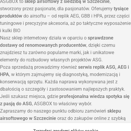
ASGBOX to
sklep airsoftowy z siedzibą w Szczecinie
,
stworzony przez pasjonate, dla pasjonatów. Oferujemy
tysiące
produktów
do airsoftu – od replik AEG, GBB i HPA, przez części
tuningowe i precyzyjne akcesoria, aż po taktyczne wyposażenie
i kulki BIO
Nasz sklep internetowy działa w oparciu o
sprawdzone
dostawy od renomowanych producentów
, dzięki czemu
znajdziesz tu zarówno popularne marki, jak i unikatowe
elementy do rozbudowy własnych projektów ASG.
Poza sprzedażą prowadzimy również
serwis replik ASG, AEG i
HPA
, w którym zajmujemy się diagnostyką, modernizacją i
konserwacją sprzętu. Każda naprawa wykonywana jest z
dbałością o szczegóły i zastosowaniem najlepszych praktyk.
Jeśli szukasz miejsca, gdzie
profesjonalna wiedza spotyka się
z pasją do ASG
, ASGBOX to właściwy wybór.
Zapraszamy do naszego punktu odbioru zamówień
sklepu
airsoftowego w Szczecinie
oraz do zakupów online z szybką
wysyłką na terenie całej Polski.