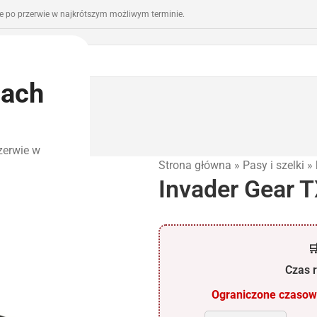
 po przerwie w najkrótszym możliwym terminie.
iach
romocje
Outlet
zerwie w
Strona główna
»
Pasy i szelki
»
Invader Gear T

Czas r
Ograniczone czasowo