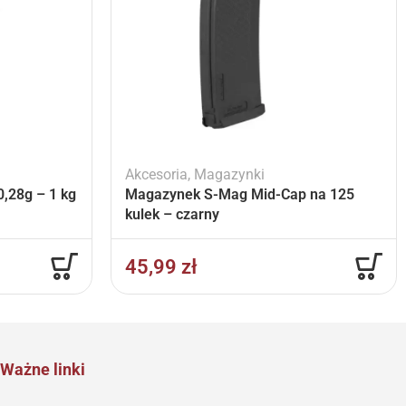
Akcesoria
,
Magazynki
,28g – 1 kg
Magazynek S-Mag Mid-Cap na 125
kulek – czarny
45,99
zł
Ważne linki