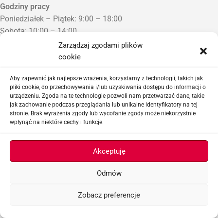
Godziny pracy
Poniedziałek – Piątek: 9:00 – 18:00
Sobota: 10:00 – 14:00
Niedziela: Zamknięte
Zarządzaj zgodami plików
Punkt Odbioru zamówień
cookie
Bezrzecze, ul. Herbaciana 3
Proszę o wcześniejszy kontakt telefoniczny
Aby zapewnić jak najlepsze wrażenia, korzystamy z technologii, takich jak
pliki cookie, do przechowywania i/lub uzyskiwania dostępu do informacji o
urządzeniu. Zgoda na te technologie pozwoli nam przetwarzać dane, takie
Sklep airsoftowy i serwis replik ASG
jak zachowanie podczas przeglądania lub unikalne identyfikatory na tej
stronie. Brak wyrażenia zgody lub wycofanie zgody może niekorzystnie
wpłynąć na niektóre cechy i funkcje.
Ważne linki
Akceptuję
Odmów
ASGBOX.PL © 2026
Zobacz preferencje
Menu
Lista życzeń
Koszyk