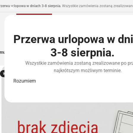
rzerwa urlopowa w dniach 3-8 sierpnia.
Wszystkie zamówienia zostaną zrealizowane
Przerwa urlopowa w dn
3-8 sierpnia.
municja I Zasilanie
Repliki
Części I Tuning
HPA
Wyposażenie Taktyczne
P
Wszystkie zamówienia zostaną zrealizowane po pr
najkrótszym możliwym terminie.
WYPRZEDANE
Rozumiem