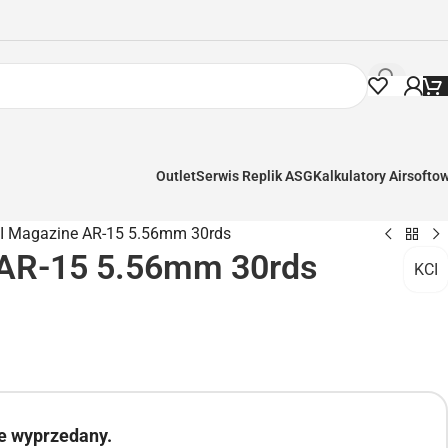
Outlet
Serwis Replik ASG
Kalkulatory Airsofto
I Magazine AR-15 5.56mm 30rds
 AR-15 5.56mm 30rds
KCI
ie wyprzedany.