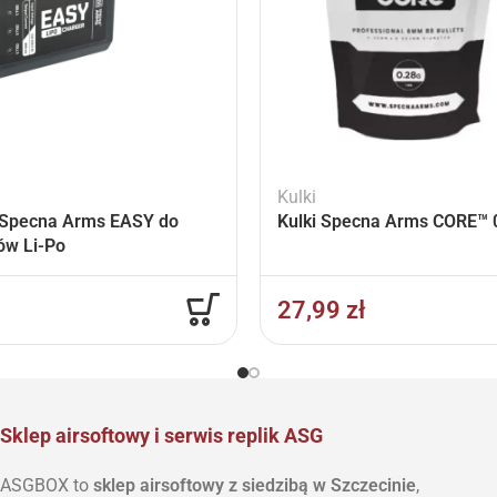
Kulki
Specna Arms EASY do
Kulki Specna Arms CORE™ 0
ów Li-Po
27,99
zł
Sklep airsoftowy i serwis replik ASG
ASGBOX to
sklep airsoftowy z siedzibą w Szczecinie
,