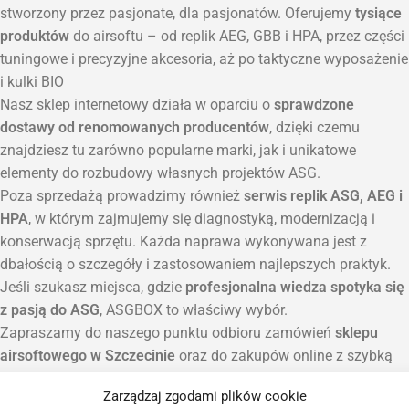
stworzony przez pasjonate, dla pasjonatów. Oferujemy
tysiące
produktów
do airsoftu – od replik AEG, GBB i HPA, przez części
tuningowe i precyzyjne akcesoria, aż po taktyczne wyposażenie
i kulki BIO
Nasz sklep internetowy działa w oparciu o
sprawdzone
dostawy od renomowanych producentów
, dzięki czemu
znajdziesz tu zarówno popularne marki, jak i unikatowe
elementy do rozbudowy własnych projektów ASG.
Poza sprzedażą prowadzimy również
serwis replik ASG, AEG i
HPA
, w którym zajmujemy się diagnostyką, modernizacją i
konserwacją sprzętu. Każda naprawa wykonywana jest z
dbałością o szczegóły i zastosowaniem najlepszych praktyk.
Jeśli szukasz miejsca, gdzie
profesjonalna wiedza spotyka się
z pasją do ASG
, ASGBOX to właściwy wybór.
Zapraszamy do naszego punktu odbioru zamówień
sklepu
airsoftowego w Szczecinie
oraz do zakupów online z szybką
wysyłką na terenie całej Polski.
Zarządzaj zgodami plików cookie