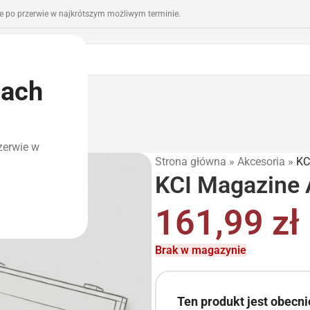
 po przerwie w najkrótszym możliwym terminie.
iach
romocje
Outlet
zerwie w
Strona główna
»
Akcesoria
»
KC
KCI Magazine
161,99
zł
Brak w magazynie
Ten produkt jest obecn